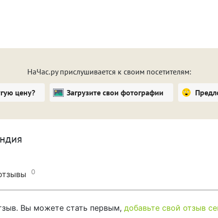
ользование феном, мыльными принадлежностями
есплатный Wi-Fi. Постояльцы могут воспользоваться
же заказать утром завтрак или легкие закуски, что
НаЧас.ру прислушивается к своим посетителям:
угую цену?
Загрузите свои фотографии
Предл
андия
0
 отзывы
отзыв. Вы можете стать первым,
добавьте свой отзыв се