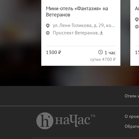
Мини-отель «Фантазия» на
А
Ветеранов
ул. Лени Голикова, д. 29, корп. 8
Проспект Ветеранов
22 мин
1300 ₽
1
1 час
сутки
4700 ₽
Отели 
О прое
Обратн