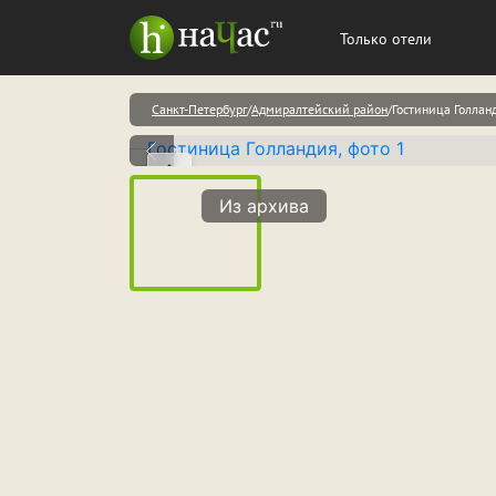
Только отели
Санкт-Петербург
Адмиралтейский район
Гостиница Голлан
Из архива