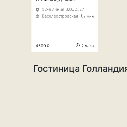
12-я линия В.О., д. 27
Василеостровская
7 мин
4500 ₽
2 часа
Гостиница Голландия