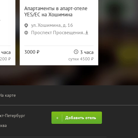
Апартаменты в апарт-отеле
Мини-отел
YES/ЕС на Хошимина
Просвеще
А
ул. Хошимина, д. 16
ул. Композ
Проспект Просвещения
Проспек
8 мин
3000 ₽
1500 ₽
 часа
3 часа
200 ₽
сутки
4500 ₽
На карте
кт-Петербург
Добавить отель
ква