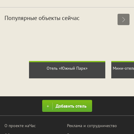
Популярные объекты сейчас
Отель «Южный Парк»
Мини-отел
Добавить отель
О проекте наЧас
Реклама и сотрудничество