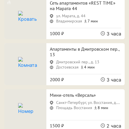
Свидание
Для новобрачных
Сеть апартаментов «REST TIME»
на Марата 44
Поспать и отдохнуть
Фотосессия
ул. Марата, д. 44
Владимирская
7 мин
Вечеринка
1000 ₽
3 часа
Апартаменты в Дмитровском пер.,
Особенности
13
Дмитровский пер., д. 13
Собственная парковка
Кондиционер
Достоевская
4 мин
Сауна
Джакузи
2000 ₽
3 часа
Мини-отель «Версаль»
Санкт-Петербург, ул. Восстания, д.12
Срок аренды
Площадь Восстания
8 мин
1500 ₽
2 часа