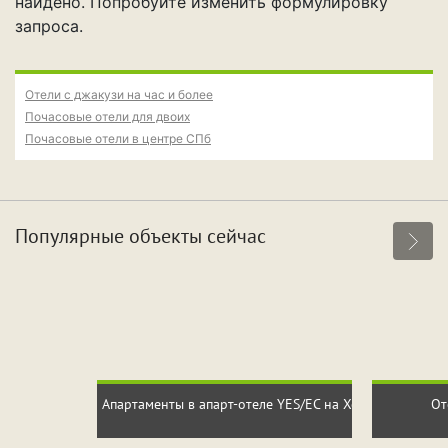
найдено. Попробуйте изменить формулировку
Свидание
Для новобрачных
запроса.
Поспать и отдохнуть
Фотосессия
Вечеринка
Отели с джакузи на час и более
Почасовые отели для двоих
Почасовые отели в центре СПб
Особенности
Собственная парковка
Кондиционер
Популярные объекты сейчас
Сауна
Джакузи
Срок аренды
Апартаменты в апарт-отеле YES/ЕС на Хошимина
От