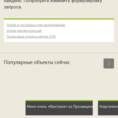
найдено. Попробуйте изменить формулировку
Свидание
Для новобрачных
запроса.
Поспать и отдохнуть
Фотосессия
Вечеринка
Отели и гостиницы для молодоженов
Отели для фотосессий
Почасовые отели в центре СПб
Особенности
Собственная парковка
Кондиционер
Популярные объекты сейчас
Сауна
Джакузи
Срок аренды
Мини-отель «Фантазия» на Просвещения
Апартамент