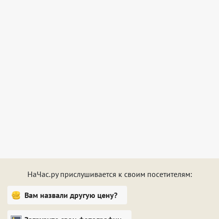
Постельное белье так же входит в стоимость
проживания. Сеть Wi-Fi бесплатная для подключения.
НаЧас.ру прислушивается к своим посетителям:
Вам назвали другую цену?