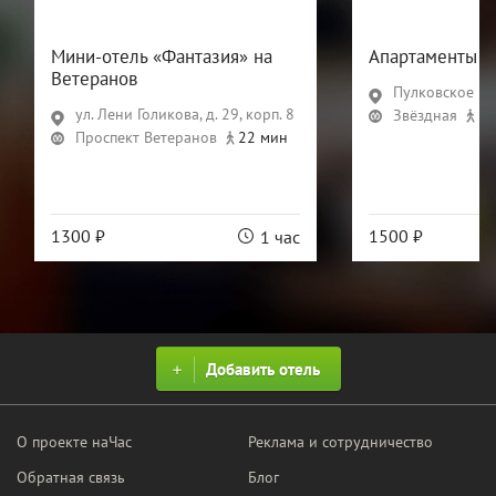
Мини-отель «Фантазия» на
Апартаменты П
Ветеранов
Пулковское ш., 
ул. Лени Голикова, д. 29, корп. 8
Звёздная
18
Проспект Ветеранов
22 мин
1300 ₽
1500 ₽
1 час
Добавить отель
О проекте наЧас
Реклама и сотрудничество
Обратная связь
Блог