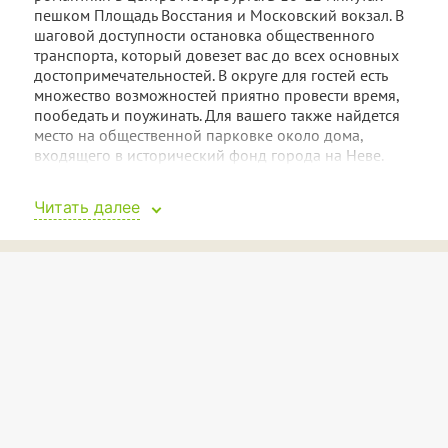
пешком Площадь Восстания и Московский вокзал. В
шаговой доступности остановка общественного
транспорта, который довезет вас до всех основных
достопримечательностей. В округе для гостей есть
множество возможностей приятно провести время,
пообедать и поужинать. Для вашего также найдется
место на общественной парковке около дома,
входящего в исторический фонд города на Неве.
Сердце апартаментов — просторная комната с
Читать далее
широкой двуспальной кроватью и изысканной
гостиной зоной с креслами и кофейным столиком.
Полная воздуха и солнечного света, комната
располагает к расслаблению и отдыху. Гостям
доступен чайник и холодильник — можно охладить
напитки и заварить ароматный чай. Желающие смогут
воспользоваться капсульной кофеваркой, чтобы
насладиться любимым напитком.
Санузел совмещенный, с современной душевой.
Постояльцам предоставляются комплекты
полотенец, одноразовые мягкие тапочки, халаты. Вы
сможете высушить волосы феном, погладить одежду.