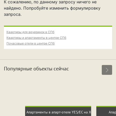
Свидание
Для новобрачных
К сожалению, по данному запросу ничего не
найдено. Попробуйте изменить формулировку
Поспать и отдохнуть
Фотосессия
запроса.
Вечеринка
Квартиры для вечеринок в СПб
Квартиры и апартаменты в центре СПб
Почасовые отели в центре СПб
Особенности
Собственная парковка
Кондиционер
Популярные объекты сейчас
Сауна
Джакузи
Срок аренды
Апартаменты в апарт-отеле YES/ЕС на Хошимина
Апа