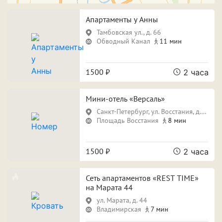
Свидание
Для новобрачных
Апартаменты у Анны
Поспать и отдохнуть
Фотосессия
Тамбовская ул., д. 66
Обводный Канал
11 мин
Вечеринка
1500 ₽
2 часа
Особенности
Мини-отель «Версаль»
Санкт-Петербург, ул. Восстания, д.12
Собственная парковка
Кондиционер
Площадь Восстания
8 мин
Сауна
Джакузи
1500 ₽
2 часа
Сеть апартаментов «REST TIME»
Срок аренды
на Марата 44
ул. Марата, д. 44
Владимирская
7 мин