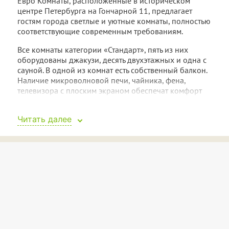
Евро Комнаты, расположенные в историческом
центре Петербурга на Гончарной 11, предлагает
гостям города светлые и уютные комнаты, полностью
соответствующие современным требованиям.
Все комнаты категории «Стандарт», пять из них
оборудованы джакузи, десять двухэтажных и одна с
сауной. В одной из комнат есть собственный балкон.
Наличие микроволновой печи, чайника, фена,
телевизора с плоским экраном обеспечат комфорт
постояльцам. В стоимость входят комплекты
полотенец и постельного белья, а также шампуни и
Читать далее
гели для душа. На всей территории Евро Комнат
посетители могут бесплатно подключиться к
интернету по Wi-Fi. К услугам гостей: питьевая вода,
чай, сахар, кофе.
Внимание!
Действуют постоянные скидки.
Все подробности уточняйте у администраторов.