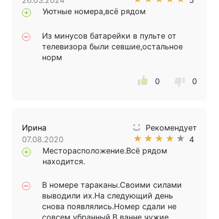
26.03.2024
5
Уютные номера,всё рядом
Из минусов батарейки в пульте от
телевизора были севшие,остальное
норм
0
0
Ирина
Рекомендует
★
★
★
★
★
07.08.2020
4
Месторасположение.Всё рядом
находится.
В номере тараканы.Своими силами
выводили их.На следующий день
снова появлялись.Номер сдали не
совсем убранный.В ванне чужие