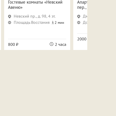
Гостевые комнаты «Невский
Апартаменты в Дми
Авеню»
пер., 13
Невский пр., д. 98, 4 эт.
Дмитровский пер.,
Площадь Восстания
Достоевская
2 мин
4 
2000 ₽
800 ₽
2 часа
с