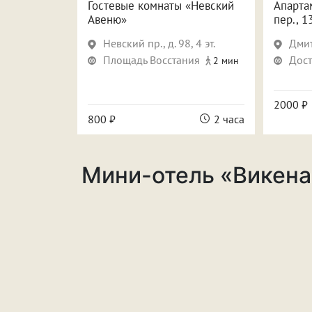
аль»
Гостевые комнаты «Невский
Апарта
Авеню»
пер., 1
осстания, д.12
Невский пр., д. 98, 4 эт.
Дмит
ния
8 мин
Площадь Восстания
Дост
2 мин
2 часа
2000 ₽
800 ₽
2 часа
сутки
6500 ₽
Мини-отель «Викена