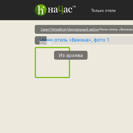
Только отели
Санкт-Петербург
Центральный район
Мини-отель «Викена
Из архива