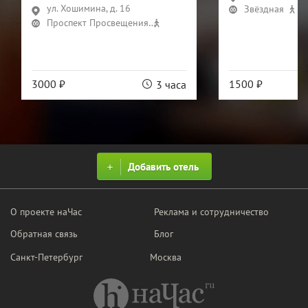
ул. Хошимина, д. 16
Звёздная
18
Проспект Просвещения
8 мин
3000 ₽
1500 ₽
3 часа
Добавить отель
О проекте наЧас
Реклама и сотрудничество
Обратная связь
Блог
Санкт-Петербург
Москва