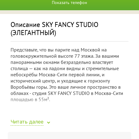
Показать телефон
Описание SKY FANCY STUDIO
(ЭЛЕГАНТНЫЙ)
Представьте, что вы парите над Москвой на
головокружительной высоте 77 этажа. За вашими
панорамными окнами безраздельно властвует
столица — как на ладони видны и стремительные
небоскрёбы Москва-Сити первой линии, и
исторический центр, и уходящие к горизонту
Воробьёвы горы. Это ваше личное пространство в
облаках - студия SKY FANCY STUDIO в Москва-Сити
площадью в 55м².
Здесь вас ждёт не просто красивая студия, а место
для романтического вечера, который останется с
Читать далее
вами на всю жизнь. Центром притяжения становится
роскошная открытая джакузи, рядом с которой
открывается тот самый невероятный,