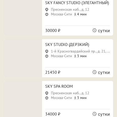
Свидание
Для новобрачных
SKY FANCY STUDIO (ЭЛЕГАНТНЫЙ)
Пресненская наб., д. 12
Поспать и отдохнуть
Фотосессия
Москва-Сити
4 мин
Вечеринка
30000 ₽
сутки
SKY STUDIO (ДЕРЗКИЙ)
Особенности
1-й Красногвардейский пр., д. 21, стр. 1
Москва-Сити
3 мин
Собственная парковка
Кондиционер
Сауна
Джакузи
21450 ₽
сутки
SKY SPA ROOM
Пресненская наб., д. 12
Срок аренды
Москва-Сити
3 мин
34000 ₽
сутки