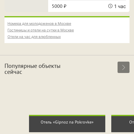
5000 ₽
1 час
Номера для молодоженов в Москве
Гостиницы и отели на сутки в Москве
Отели на час для влюбленных
Популярные объекты
сейчас
Отель «Gipnoz na Pokrovke»
От