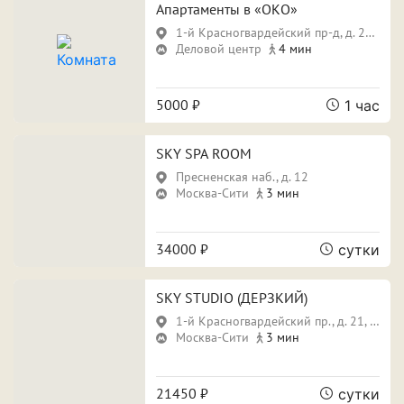
Свидание
Для новобрачных
Апартаменты в «ОКО»
1-й Красногвардейский пр-д, д. 21, стр. 2
Поспать и отдохнуть
Фотосессия
Деловой центр
4 мин
Вечеринка
5000 ₽
1 час
SKY SPA ROOM
Особенности
Пресненская наб., д. 12
Москва-Сити
3 мин
Собственная парковка
Кондиционер
Сауна
Джакузи
34000 ₽
сутки
SKY STUDIO (ДЕРЗКИЙ)
1-й Красногвардейский пр., д. 21, стр. 1
Срок аренды
Москва-Сити
3 мин
21450 ₽
сутки