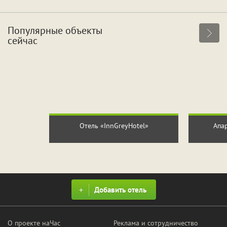
Популярные объекты
сейчас
Отель «InnGreyHotel»
Апар
Добавить отель
О проекте наЧас
Реклама и сотрудничество