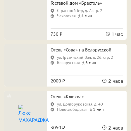
Свидание
Для новобрачных
Гостевой дом «Брестоль»
Страстной б-р, д. 7, стр. 2
Поспать и отдохнуть
Фотосессия
Чеховская
4 мин
Вечеринка
750 ₽
1 час
Отель «Сова» на Белорусской
Особенности
ул. Грузинский Вал, д. 26, стр. 2
Белорусская
6 мин
Собственная парковка
Кондиционер
Сауна
Джакузи
2000 ₽
2 часа
Отель «Клюква»
ул. Долгоруковская, д. 40
Срок аренды
Новослободская
1 мин
3050 ₽
2 часа