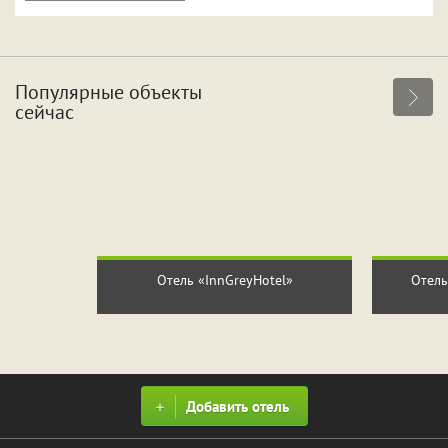
Популярные объекты
сейчас
Отель «InnGreyHotel»
Отель
Добавить отель