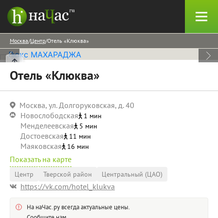
Москва
Центр
Отель «Клюква»
Отель «Клюква»
Москва, ул. Долгоруковская, д. 40
Новослободская
1 мин
Менделеевская
5 мин
Достоевская
11 мин
Маяковская
16 мин
Показать на карте
Центр
Тверской район
Центральный (ЦАО)
https://vk.com/hotel_klukva
На наЧас.ру всегда актуальные цены.
Сообщите нам,