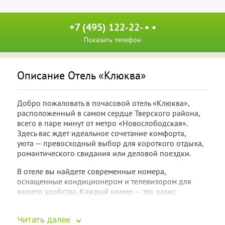
+7 (495) 122-22- • •
Показать телефон
Описание Отель «Клюква»
Добро пожаловать в почасовой отель «Клюква»,
расположенный в самом сердце Тверского района,
всего в паре минут от метро «Новослободская».
Здесь вас ждет идеальное сочетание комфорта,
уюта — превосходный выбор для короткого отдыха,
романтического свидания или деловой поездки.
В отеле вы найдете современные номера,
оснащенные кондиционером и телевизором для
вашего удобства. Каждый номер — это оазис
спокойствия, где вы сможете расслабиться
и насладиться моментами уединения. Собственный
Читать далее
санузел, фен и набор бесплатных туалетно-