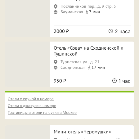
Посланников пер., д. 9 стр. 5
ПРИМЕНИТЬ ФИЛЬТРЫ
ЗАКРЫТЬ
Бауманская
7 мин
2000 ₽
2 часа
Отель «Сова» на Сходненской и
Тушинской
Туристская ул., д. 21
Сходненская
17 мин
950 ₽
1 час
Отели с сауной в номере
Отели с джакузи в номере
Гостиницы и отели на сутки в Москве
Мини-отель «Черёмушки»