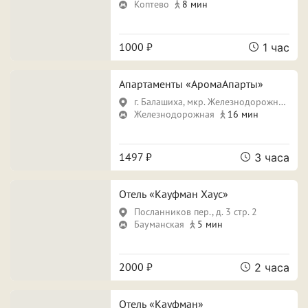
Свидание
Для новобрачных
Коптево
8 мин
Поспать и отдохнуть
Фотосессия
1000 ₽
1 час
Вечеринка
Апартаменты «АромаАпарты»
г. Балашиха, мкр. Железнодорожный, ул. Новая, д. 26
Железнодорожная
16 мин
Особенности
1497 ₽
3 часа
Собственная парковка
Кондиционер
Сауна
Джакузи
Отель «Кауфман Хаус»
Посланников пер., д. 3 стр. 2
Бауманская
5 мин
Срок аренды
2000 ₽
2 часа
Отель «Кауфман»