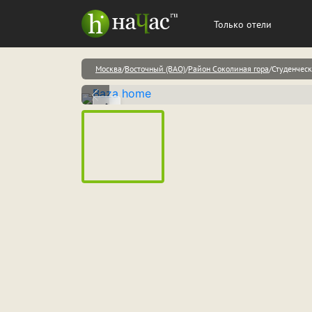
Только отели
Москва
Восточный (ВАО)
Район Соколиная гора
Студенчес