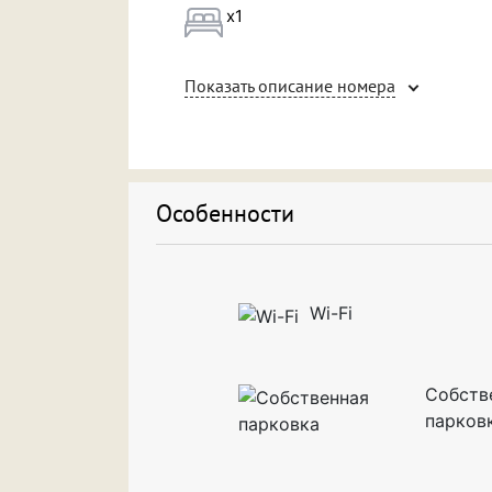
остановки, что упрощает исследование сто
x1
Подходит для
Подходит 
Показать описание номера
новобрачных
Особенности
Wi-Fi
Собств
парков