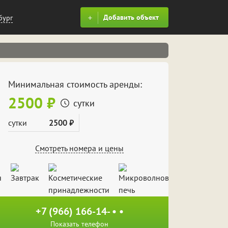
Добавить объект
бург
Минимальная стоимость аренды:
2500 ₽
сутки
сутки
2500 ₽
Смотреть номера и цены
+7 (966) 166-14- • •
Показать телефон