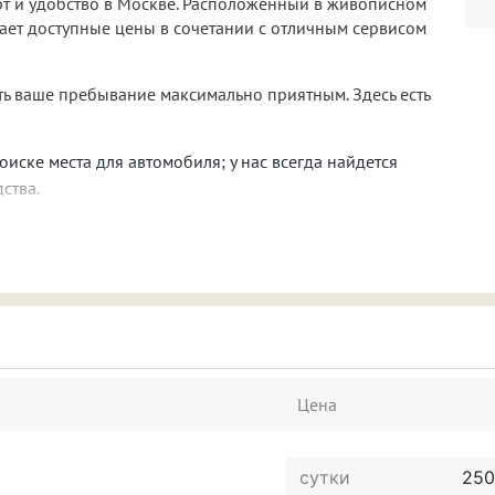
рт и удобство в Москве. Расположенный в живописном
гает доступные цены в сочетании с отличным сервисом
ть ваше пребывание максимально приятным. Здесь есть
оиске места для автомобиля; у нас всегда найдется
ства.
ь и работайте, не отвлекаясь на лишние переживания.
бляйтесь с любимыми шоу и фильмами.
ого завтрака, чтобы зарядиться энергией!
е свои любимые блюда в удобных условиях.
йтесь горячими напитками и легкими закусками
поэтому вы можете не расставаться с любимцами даже
Цена
те насладиться атмосферой Москвы и открыть для себя
сутки
250
ступности находятся магазины, кафе и транспортные