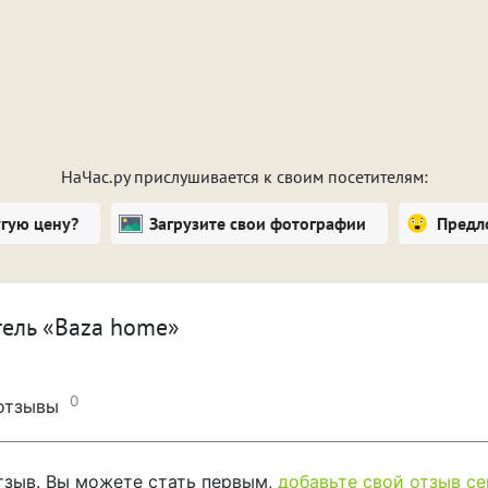
НаЧас.ру прислушивается к своим посетителям:
угую цену?
Загрузите свои фотографии
Предл
тель «Baza home»
0
 отзывы
отзыв. Вы можете стать первым,
добавьте свой отзыв се