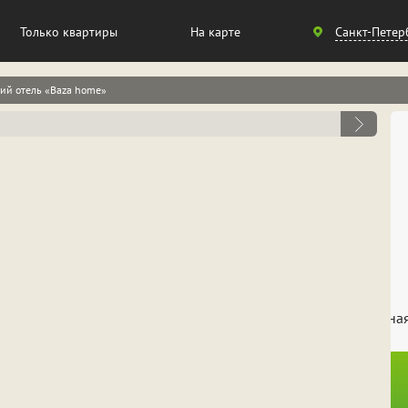
Санкт-
Только квартиры
На карте
Санкт-Петер
Петербург
кий отель «Baza home»
Москва