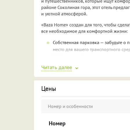
и путешественников, которые ищут комфо
районе Соколиная гора, этот отель предла
и уютной атмосферой.
«Baza Home» создан для того, чтобы сдела
все необходимое для комфортной жизни:
Собственная парковка — забудьте о п
место для вашего транспортного сред
Wi-Fi — оставайтесь на связи, учитес
Телевизор — развлекайтесь и рассла
Читать далее
Завтрак — начните свой день с вкусн
Кухонные принадлежности — готовьт
Чайник и микроволновка — наслажда
Цены
прямо в своем номере.
В «Baza Home» рады принимать животных, 
Номер и особенности
во время поездки.
Соколиная гора — это район, где вы сможе
Номер
множество интересных мест. В шаговой до