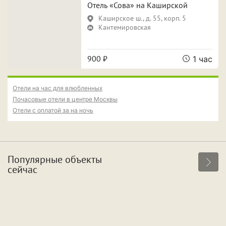
Свидание
Для новобрачных
Отель «Сова» на Каширской
Каширское ш., д. 55, корп. 5
Поспать и отдохнуть
Фотосессия
Кантемировская
Вечеринка
900 ₽
1 час
Особенности
Отели на час для влюбленных
Почасовые отели в центре Москвы
Отели с оплатой за на ночь
Собственная парковка
Кондиционер
Сауна
Джакузи
Популярные объекты
сейчас
Срок аренды