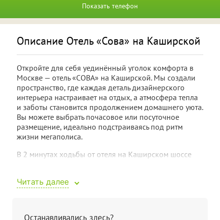
Показать телефон
Описание Отель «Сова» на Каширской
Откройте для себя уединённый уголок комфорта в
Москве — отель «СОВА» на Каширской. Мы создали
пространство, где каждая деталь дизайнерского
интерьера настраивает на отдых, а атмосфера тепла
и заботы становится продолжением домашнего уюта.
Вы можете выбрать почасовое или посуточное
размещение, идеально подстраиваясь под ритм
жизни мегаполиса.
В 2 минутах ходьбы от отеля на Каширском шоссе
находиться станция метрополитена «Москворечье»,
недалеко расположена станция «Каширская» и
Читать далее
«Кантемировская». Отель расположен в 35 минутах
езды от международного аэропорта «Домодедово».
Вблизи гостиницы «Сова» находится архитектурно-
Останавливались здесь?