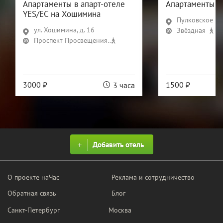
Апартаменты в апарт-отеле
Апартаменты П
YES/ЕС на Хошимина
Пулковское ш., 
ул. Хошимина, д. 16
Звёздная
18
Проспект Просвещения
8 мин
3000 ₽
1500 ₽
3 часа
Добавить отель
О проекте наЧас
Реклама и сотрудничество
Обратная связь
Блог
Санкт-Петербург
Москва