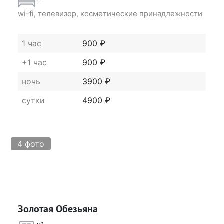
Сайт:
sovahotels.ru/sova-kashirskaya
wi-fi, телевизор, косметические принадлежности
1 час
900 ₽
Подходит для новобрачных
+1 час
900 ₽
ночь
3900 ₽
Подходит для свидания
сутки
4900 ₽
Подходит для поспать и отдохнуть
4 фото
Подходит для фотосессии
Золотая Обезьяна