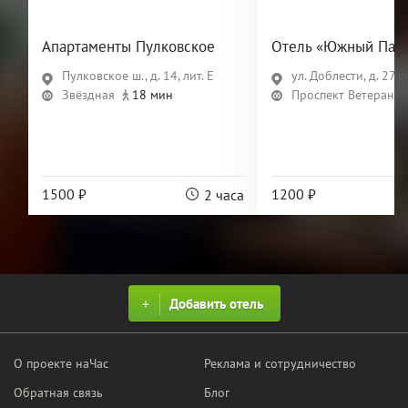
Апартаменты Пулковское
Отель «Южный Пар
Пулковское ш., д. 14, лит. Е
ул. Доблести, д. 27, л
Звёздная
18 мин
Проспект Ветеранов
1500 ₽
1200 ₽
2 часа
Добавить отель
О проекте наЧас
Реклама и сотрудничество
Обратная связь
Блог