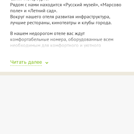
Рядом с нами находится «Русский музей», «Марсово
поле» и «Летний сад».
Вокруг нашего отеля развитая инфраструктура,
лучшие рестораны, кинотеатры и клубы города.
В нашем недорогом отеле вас ждут
комфортабельные номера, оборудованные всем
необходимым для комфортного и уютного
проживания.
При оплате от
Читать далее
3-х
суток скидки!