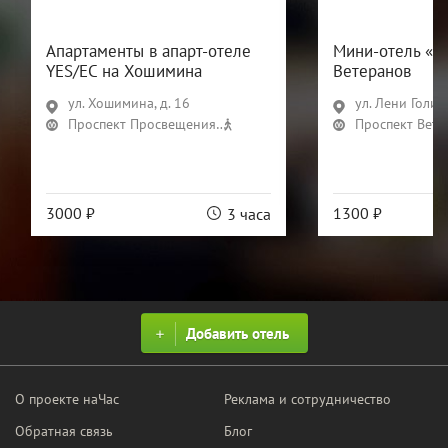
Апартаменты в апарт-отеле
Мини-отель «Ф
YES/ЕС на Хошимина
Ветеранов
ул. Хошимина, д. 16
ул. Лени Голико
Проспект Просвещения
8 мин
Проспект Вете
3000 ₽
1300 ₽
3 часа
Добавить отель
О проекте наЧас
Реклама и сотрудничество
Обратная связь
Блог