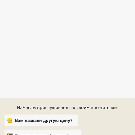
индивидуальный санузел с душевой.
Каждому постояльцу предоставляется комплект
постельного белья, полотенец, халат, тапочки,
косметические принадлежности и бесплатный
доступ к сети Wi-Fi.
Коллектив отеля заботится о гостях: ежедневно
проводтся регулярные мероприятия по
дезинфекции, а также обязательный контроль
физического состояния сотрудников.
НаЧас.ру прислушивается к своим посетителям:
Вам назвали другую цену?