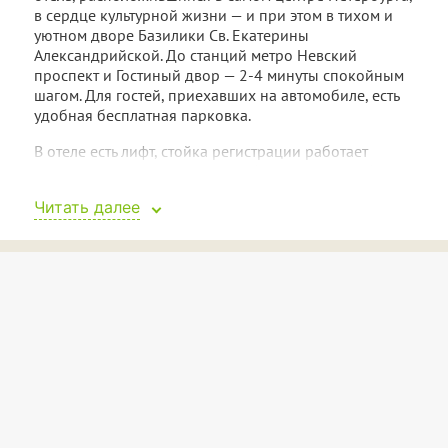
в сердце культурной жизни — и при этом в тихом и
уютном дворе Базилики Св. Екатерины
Александрийской. До станций метро Невский
проспект и Гостиный двор — 2-4 минуты спокойным
шагом. Для гостей, приехавших на автомобиле, есть
удобная бесплатная парковка.
В отеле есть лифт, стойка регистрации работает
круглосуточно — вы сможете обратиться по любому
вопросу. В общей зоне для постояльцев работает
Читать далее
кофейный аппарат, есть микроволновая печь, утюг,
фен, также возможна доставка еды в номер.
Гости смогут выбрать номера трех категорий:
двухуровневые комнаты, комфорт и бизнес.
Преимуществом компактных двухуровневых
номеров является отдельный вход и максимальная
приватность. В номерах комфорт и бизнес
установлены кондиционеры — вы сможете
регулировать температуру. Во всех номерах
установлена либо широкая двуспальная кровать,
либо пара односпальных, напротив них — телевизор,
есть телефон, чайная станция, сейф, а также