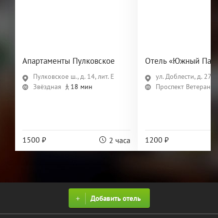
Апартаменты Пулковское
Отель «Южный Пар
Пулковское ш., д. 14, лит. Е
ул. Доблести, д. 27, л
Звёздная
18 мин
Проспект Ветеранов
1500 ₽
1200 ₽
2 часа
Добавить отель