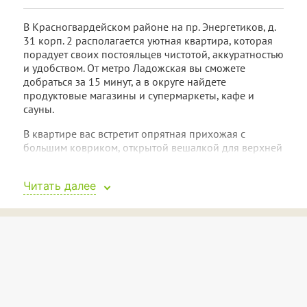
В Красногвардейском районе на пр. Энергетиков, д.
31 корп. 2 располагается уютная квартира, которая
порадует своих постояльцев чистотой, аккуратностью
и удобством. От метро Ладожская вы сможете
добраться за 15 минут, а в округе найдете
продуктовые магазины и супермаркеты, кафе и
сауны.
В квартире вас встретит опрятная прихожая с
большим ковриком, открытой вешалкой для верхней
одежды и сумок, совмещенная с ящиком для обуви.
Для хранения вещей предусмотрен комод. Из
Читать далее
прихожей четыре двери ведут в просторную комнату,
кухню и раздельный санузел.
Большая комната полностью застелена мягким
теплым ковром. Центром ее служит, конечно,
широкая двуспальная кровать, где вы всегда найдете
чистое постельное белье. Одежду и белье можно
сложить в стоящий рядом комод или повесить на
напольную вешалку с плечиками, а висящий на стене