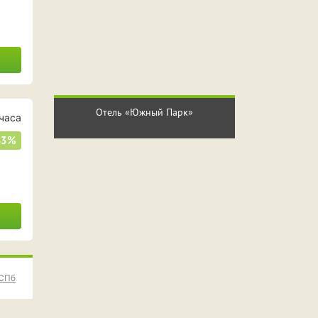
Отель «Южный Парк»
часа
33%
 СПб