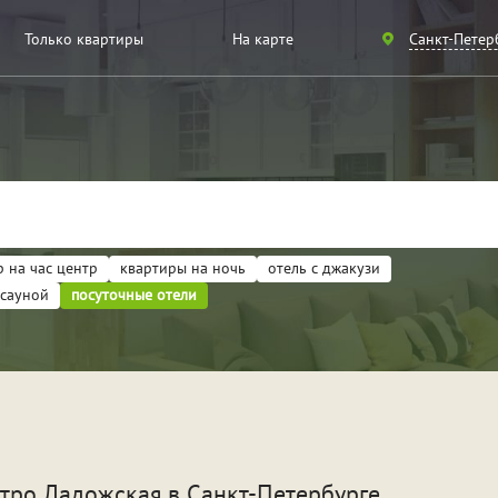
Санкт-
Только квартиры
На карте
Санкт-Петер
Петербург
Москва
 на час центр
квартиры на ночь
отель с джакузи
 сауной
посуточные отели
артиры
ели
идание
Для новобрачных
Вече
етро Ладожская
в Санкт-Петербурге