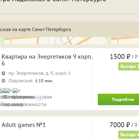
спать и отдохнуть
Фотосессия
бственная парковка
Кондиционер
Саун
ская на карте Санкт-Петербурга
а двое суток
На трое суток
1 ча
 часа
4 часа
5 ча
1500 ₽
Квартира на Энергетиков 9 корп.
/
2 
6
 часов
8 часов
Выгода 
9 ча
пр. Энергетиков, д. 9, корп. 1
а ночь
На сутки
Ладожская
10 мин
Удобства
+3
Подробнее
7000 ₽
Adult games №1
/
3 
Выгода 