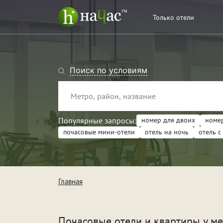
Только отели
Поиск по условиям
Популярные запросы:
номер для двоих
номер
почасовые мини-отели
отель на ночь
отель с
Тип
Кв
Главная
От
Поводы
Св
Почасовые отели и квартиры у м