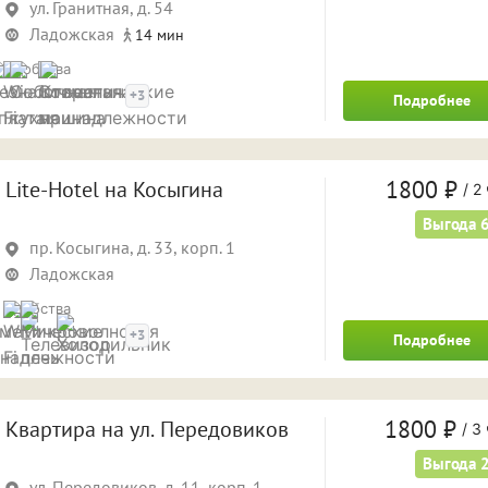
ул. Гранитная, д. 54
Ладожская
14 мин
Удобства
+3
Подробнее
1800 ₽
Lite-Hotel на Косыгина
/
2 
Выгода 
пр. Косыгина, д. 33, корп. 1
Ладожская
Удобства
+3
Подробнее
1800 ₽
Квартира на ул. Передовиков
/
3 
Выгода 
ул. Передовиков, д. 11, корп. 1