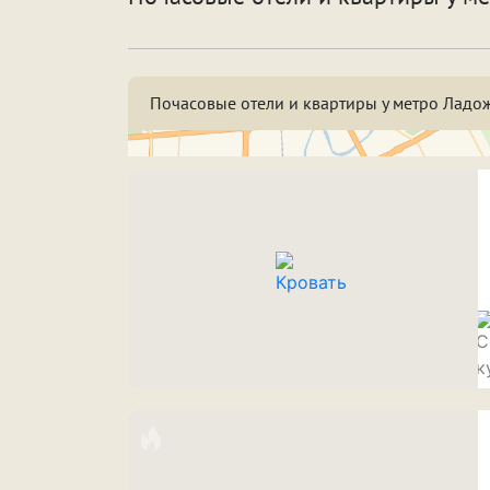
По
Особенности
Со
Почасовые отели и квартиры у метро Ладож
Срок аренды
Н
3
7
Н
ПРИМЕНИТЬ ФИЛЬТРЫ
ЗАКРЫТЬ