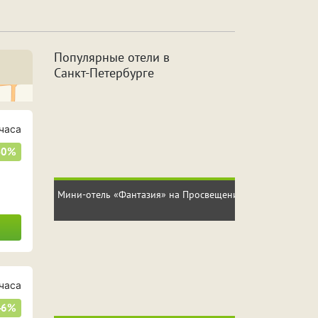
а
Джакузи
Популярные отели в
Санкт
-Петербурге
с
2 часа
сов
6 часов
часа
50%
сов
10 часов
Мини-отель «Фантазия» на Просвещения
часа
46%