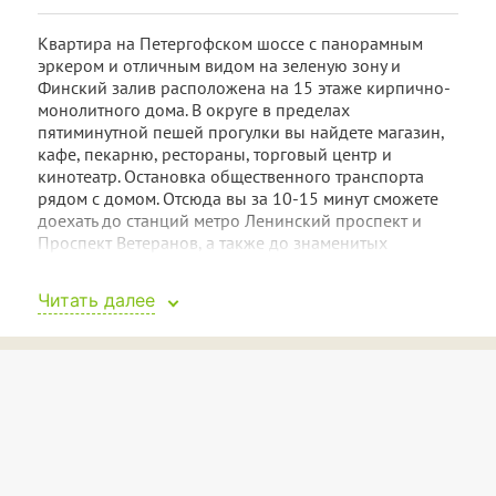
Квартира на Петергофском шоссе с панорамным
эркером и отличным видом на зеленую зону и
Финский залив расположена на 15 этаже кирпично-
монолитного дома. В округе в пределах
пятиминутной пешей прогулки вы найдете магазин,
кафе, пекарню, рестораны, торговый центр и
кинотеатр. Остановка общественного транспорта
рядом с домом. Отсюда вы за 10-15 минут сможете
доехать до станций метро Ленинский проспект и
Проспект Ветеранов, а также до знаменитых
фонтанов Петергофа. Для гостей, приехавших на
личном транспорте, найдется место на бесплатной
Читать далее
стоянке у дома.
В 25-метровой уютной студии выполнен евроремонт
и сделано все, чтобы гости чувствовали себя
спокойно, комфортно и приятно — как дома.
Спальная зона устроена у огромного окна — в
погожие дни вас ждут романтичные закаты. Возле
дивана-кровати есть небольшой столик, который
можно использовать и в качестве тумбы, и для