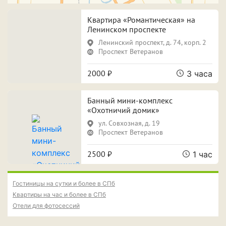
Свидание
Для новобрачных
Квартира «Романтическая» на
Поспать и отдохнуть
Фотосессия
Ленинском проспекте
Ленинский проспект, д. 74, корп. 2
Вечеринка
Проспект Ветеранов
2000 ₽
3 часа
Особенности
Банный мини-комплекс
«Охотничий домик»
Собственная парковка
Кондиционер
ул. Совхозная, д. 19
Проспект Ветеранов
Сауна
Джакузи
2500 ₽
1 час
Срок аренды
Гостиницы на сутки и более в СПб
Квартиры на час и более в СПб
Отели для фотосессий