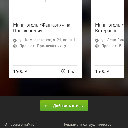
Мини-отель «Фантазия» на
Мини-отель «Ф
Просвещения
Ветеранов
ул. Композиторов, д. 24, корп. 1
ул. Лени Голико
Проспект Просвещения
22 мин
Проспект Вете
1500 ₽
1300 ₽
1 час
Добавить отель
О проекте наЧас
Реклама и сотрудничество