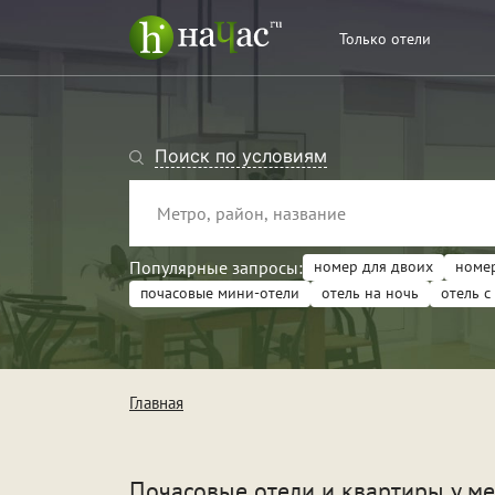
Только отели
Поиск по условиям
Популярные запросы:
номер для двоих
номер
почасовые мини-отели
отель на ночь
отель с
Тип
Кв
Главная
От
Поводы
Св
Почасовые отели и квартиры у м