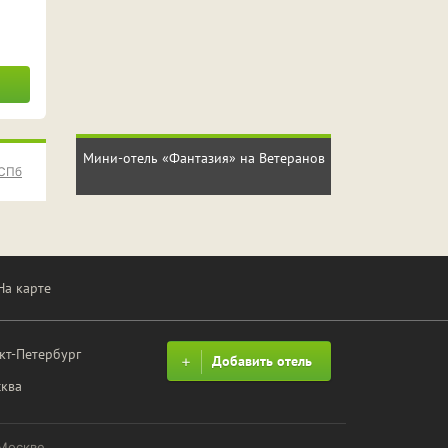
Мини-отель «Фантазия» на Ветеранов
 СПб
На карте
кт-Петербург
Добавить отель
ква
 Москве.