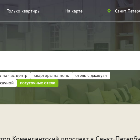
Санкт-
Только квартиры
На карте
Санкт-Петер
Петербург
Москва
 на час центр
квартиры на ночь
отель с джакузи
 сауной
посуточные отели
артиры
ели
идание
Для новобрачных
Вече
етро Комендантский проспект
в Санкт-Петерб