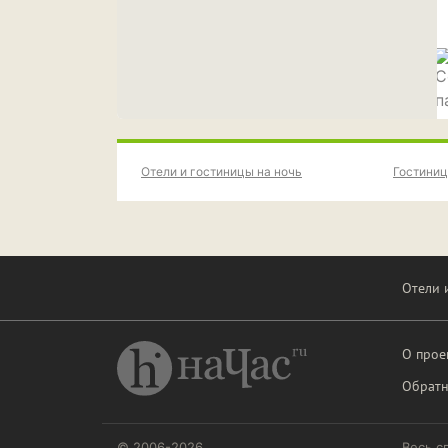
Отели и гостиницы на ночь
Гостиниц
Отели 
О прое
Обратн
© 2006-2026
Весь с