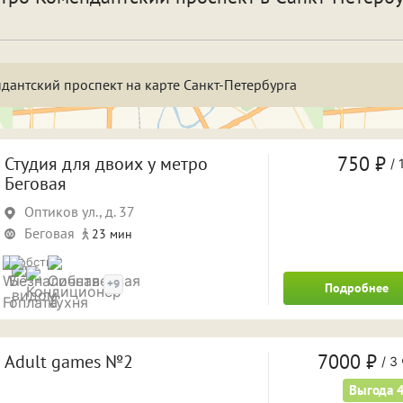
спать и отдохнуть
Фотосессия
бственная парковка
Кондиционер
Саун
дантский проспект на карте Санкт-Петербурга
а двое суток
На трое суток
1 ча
 часа
4 часа
5 ча
750 ₽
Студия для двоих у метро
/
1
Беговая
 часов
8 часов
9 ча
Оптиков ул., д. 37
а ночь
На сутки
Беговая
23 мин
Удобства
+9
Подробнее
7000 ₽
Adult games №2
/
3 
Выгода 