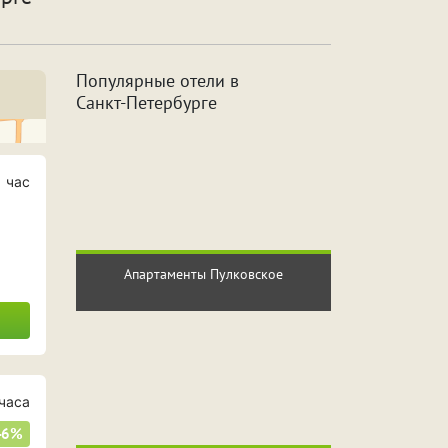
а
Джакузи
Популярные отели в
Санкт
-Петербурге
с
2 часа
сов
6 часов
 час
сов
10 часов
Апартаменты Пулковское
часа
46%