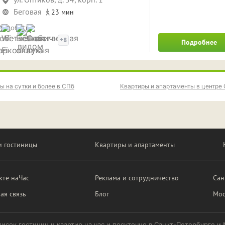
Беговая
23 мин
Удобства
+8
Подробнее
ы на сутки и более в СПб
Квартиры и апартаменты в центре
и гостиницы
Квартиры и апартаменты
кте наЧас
Реклама и сотрудничество
Сан
ая связь
Блог
Мос
писок гостиниц и квартир на час и посуточно в Санкт-Петербурге и