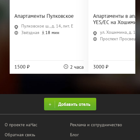
Апартаменты Пулковское
Апартаменты в апар
YES/ЕС на Хошимин
Пулковское ш., д. 14, лит. Е
ул. Хошимина, д. 16
Звёздная
18 мин
Проспект Просвеще
1500 ₽
3000 ₽
2 часа
Добавить отель
О проекте наЧас
Реклама и сотрудничество
Обратная связь
Блог