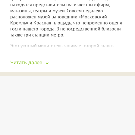
находятся представительства известных фирм,
магазины, театры и музеи. Совсем недалеко
расположен музей-заповедник «Московский
Кремль» и Красная площадь, что непременно оценят
гости нашего города. В непосредственной близости
также три станции метро.
Этот уютный мини-отель занимает второй этаж в
здании исторического и архитектурного значения —
бывшем доходном доме господина Елисеева.
Читать далее
Недалеко находится и знаменитый «Елисеевский
магазин». Удобные номера, телевизоры с
жидкокристаллическим экраном, беспроводной
интернет, сейф и мини-бар в каждом номере
позволяют отнести эту гостиницу к стандарту
«бизнес-класса». Особую прелесть ей придает
домашняя атмосфера и горячий сытный завтрак,
входящий в стоимость номера.
Всего в отеле 16 номеров:
11 двухместных стандартных номера;