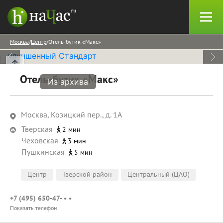
Москва
Центр
Отель-бутик «Макс»
Отель-бутик «Макс»
Из архива
Москва, Козицкий пер., д. 1А
Тверская
2 мин
Чеховская
3 мин
Пушкинская
5 мин
Центр
Тверской район
Центральный (ЦАО)
+7 (495) 650-47- • •
Показать телефон