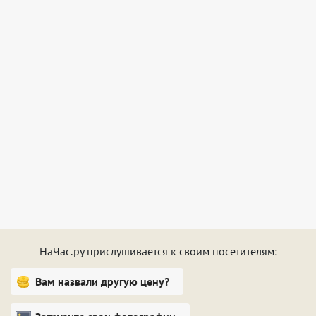
2 трехместных номера;
2 номера улучшенной категории;
Подробности у администраторов.
НаЧас.ру прислушивается к своим посетителям:
Вам назвали другую цену?