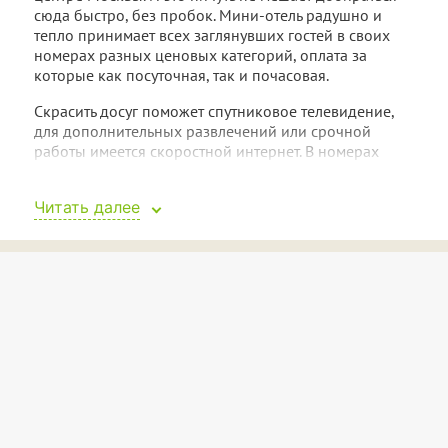
сюда быстро, без пробок. Мини-отель радушно и
тепло принимает всех заглянувших гостей в своих
номерах разных ценовых категорий, оплата за
которые как посуточная, так и почасовая.
Скрасить досуг поможет спутниковое телевидение,
для дополнительных развлечений или срочной
работы имеется скоростной интернет. В номерах
предусмотрены просторные двухместные кровати,
наборы свежих полотенец, душевые кабины,
Читать далее
кондиционеры. Всех посетителей ждет на столиках в
комнатах меню блюд и напитков, которые легко
заказать в свой номер.
Оригинальный дизайн помещений и первоклассное
их обслуживание — лучшие свидетели заботы о
клиентах: чтобы ни в чем они не были ограничены,
чувствовали себя прекрасно и комфортно,
обязательно сюда вернулись!
Заселение — 14:00, расчетный час — 12:00.
Подробности у администраторов.