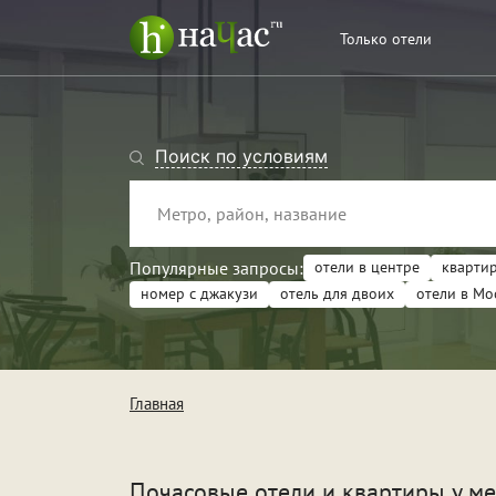
Только отели
Поиск по условиям
Популярные запросы:
отели в центре
квартир
номер с джакузи
отель для двоих
отели в Мо
Тип
Кв
Главная
От
Поводы
Св
Почасовые отели и квартиры у ме