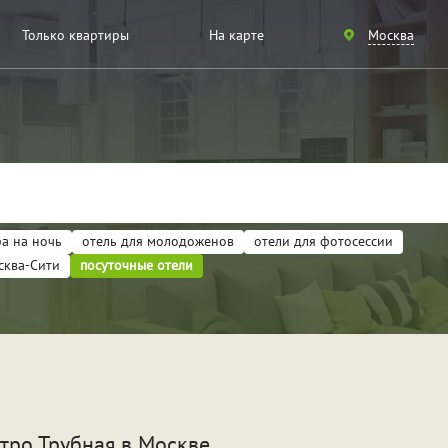
Санкт-
Только квартиры
На карте
Москва
Петербург
Москва
а на ночь
отель для молодоженов
отели для фотосессии
сква-Сити
посуточные отели
артиры
ели
идание
Для новобрачных
Вече
тро Трубная в Москве