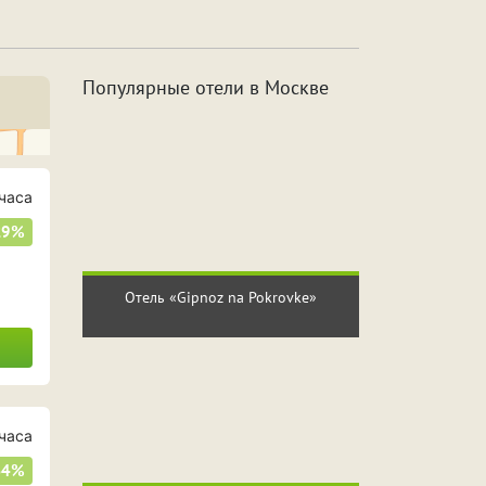
а
Джакузи
Популярные отели в Москве
с
2 часа
сов
6 часов
часа
29%
сов
10 часов
Отель «Gipnoz na Pokrovke»
часа
54%