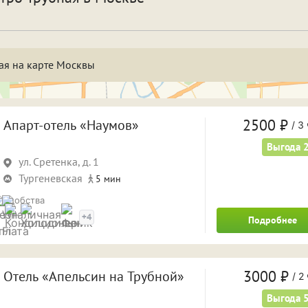
спать и отдохнуть
Фотосессия
бственная парковка
Кондиционер
Саун
ая на карте Москвы
а двое суток
На трое суток
1 ча
 часа
4 часа
5 ча
2500 ₽
Апарт-отель «Наумов»
/
3 
 часов
8 часов
Выгода 
9 ча
ул. Сретенка, д. 1
а ночь
На сутки
Тургеневская
5 мин
Удобства
+4
Подробнее
3000 ₽
Отель «Апельсин на Трубной»
/
2 
Выгода 