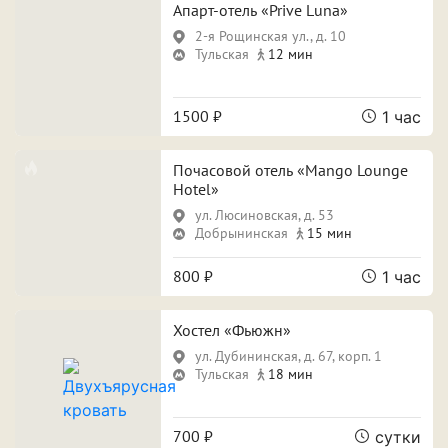
Свидание
Для новобрачных
Апарт-отель «Prive Luna»
2-я Рощинская ул., д. 10
Поспать и отдохнуть
Фотосессия
Тульская
12 мин
Вечеринка
1500 ₽
1 час
Почасовой отель «Mango Lounge
Особенности
Hotel»
ул. Люсиновская, д. 53
Собственная парковка
Кондиционер
Добрынинская
15 мин
Сауна
Джакузи
800 ₽
1 час
Хостел «Фьюжн»
ул. Дубининская, д. 67, корп. 1
Срок аренды
Тульская
18 мин
700 ₽
сутки