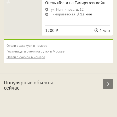
Свидание
Для новобрачных
Отель «Гости на Тимирязевской»
ул. Немчинова, д. 12
Поспать и отдохнуть
Фотосессия
Тимирязевская
12 мин
Вечеринка
1200 ₽
1 час
Особенности
Отели с джакузи в номере
Гостиницы и отели на сутки в Москве
Отели с сауной в номере
Собственная парковка
Кондиционер
Сауна
Джакузи
Популярные объекты
сейчас
Срок аренды