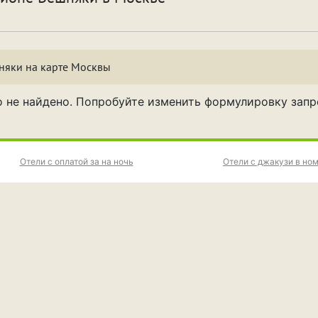
спать и отдохнуть
Фотосессия
бственная парковка
Кондиционер
Саун
няки на карте Москвы
а двое суток
На трое суток
1 ча
о не найдено. Попробуйте изменить формулировку запр
 часа
4 часа
5 ча
 часов
8 часов
9 ча
Отели с оплатой за на ночь
Отели с джакузи в но
а ночь
На сутки