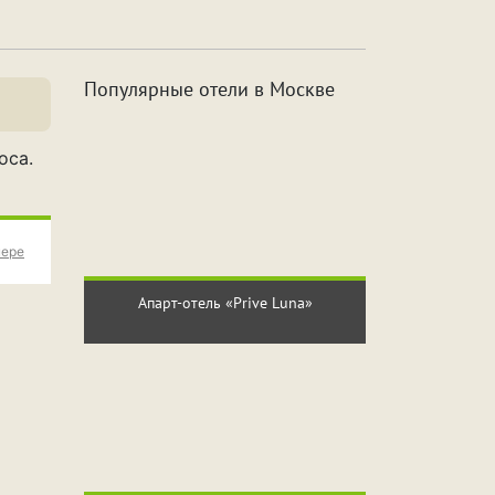
а
Джакузи
Популярные отели в Москве
с
2 часа
оса.
сов
6 часов
сов
10 часов
мере
Апарт-отель «Prive Luna»