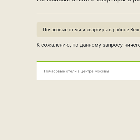
По
Особенности
Со
Почасовые отели и квартиры в районе Веш
Срок аренды
Н
К сожалению, по данному запросу ничег
3
7
Почасовые отели в центре Москвы
Н
ПРИМЕНИТЬ ФИЛЬТРЫ
ЗАКРЫТЬ