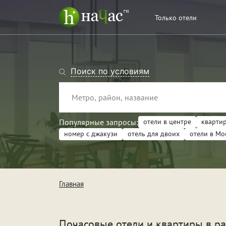
Только отели
Поиск по условиям
Популярные запросы:
отели в центре
квартир
номер с джакузи
отель для двоих
отели в Мо
Тип
Кв
Главная
От
Поводы
Св
Почасовые отели и квартиры в р