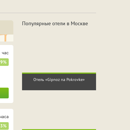
а
Джакузи
Популярные отели в Москве
с
2 часа
сов
6 часов
 час
79%
сов
10 часов
Отель «Gipnoz na Pokrovke»
часа
33%