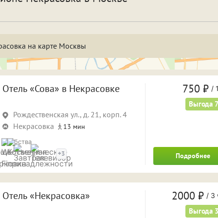
спать и отдохнуть
Фотосессия
бственная парковка
Кондиционер
Саун
расовка на карте Москвы
а двое суток
На трое суток
1 ча
 часа
4 часа
5 ча
750 ₽
Отель «Сова» в Некрасовке
/
1
 часов
8 часов
Выгода 
9 ча
Рождественская ул., д. 21, корп. 4
а ночь
На сутки
Некрасовка
13 мин
Удобства
+3
Подробнее
2000 ₽
Отель «Некрасовка»
/
3 
Выгода 