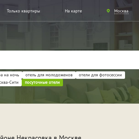
Санкт-
Только квартиры
На карте
Москва
Петербург
Москва
а на ночь
отель для молодоженов
отели для фотосессии
сква-Сити
посуточные отели
артиры
ели
идание
Для новобрачных
Вече
айоне Некрасовка в Москве