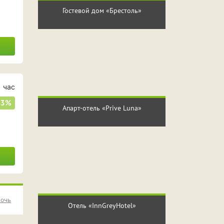
Гостевой дом «Брестоль»
 час
33%
Апарт-отель «Prive Luna»
ночь
Отель «InnGreyHotel»