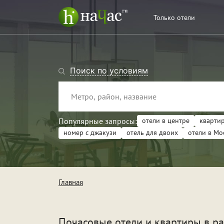
Только отели
Поиск по условиям
Популярные запросы:
отели в центре
квартир
номер с джакузи
отель для двоих
отели в Мо
Тип
Кв
Главная
От
Поводы
Св
Почасовые отели и квартиры в р