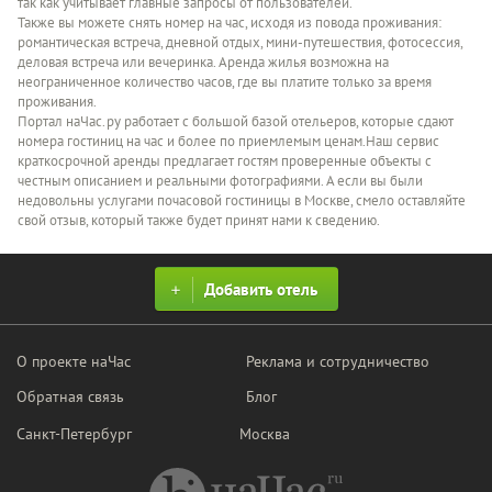
так как учитывает главные запросы от пользователей.
Также вы можете снять номер на час, исходя из повода проживания:
романтическая встреча, дневной отдых, мини-путешествия, фотосессия,
деловая встреча или вечеринка. Аренда жилья возможна на
неограниченное количество часов, где вы платите только за время
проживания.
Портал наЧас.ру работает с большой базой отельеров, которые сдают
номера гостиниц на час и более по приемлемым ценам.Наш сервис
краткосрочной аренды предлагает гостям проверенные объекты с
честным описанием и реальными фотографиями. А если вы были
недовольны услугами почасовой гостиницы в Москве, смело оставляйте
свой отзыв, который также будет принят нами к сведению.
Добавить отель
О проекте наЧас
Реклама и сотрудничество
Обратная связь
Блог
Санкт-Петербург
Москва