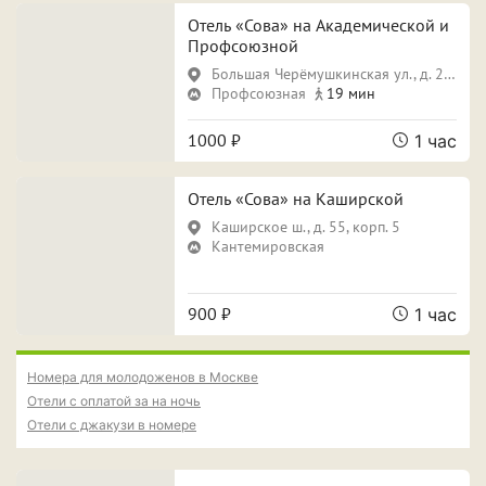
Отель «Сова» на Академической и
ПРИМЕНИТЬ ФИЛЬТРЫ
ЗАКРЫТЬ
Профсоюзной
Большая Черёмушкинская ул., д. 25, корп. 1
Профсоюзная
19 мин
1000 ₽
1 час
Отель «Сова» на Каширской
Каширское ш., д. 55, корп. 5
Кантемировская
900 ₽
1 час
Номера для молодоженов в Москве
Отели с оплатой за на ночь
Отели с джакузи в номере