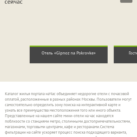
сейчас
Отель «Gipnoz na Pokrovke»
Гост
Каталог жилья портала наЧас объединяет недорогие отели с почасовой
оплатой, расположенные в разных районах Москвы. Пользователи могут
самостоятельно определить зону поиска на интерактивной карте и
узнать все преимущества местоположения того или иного объекта.
Представленные на нашем сайте мини-отели на час находятся
поблизости со станциями метро, столичными достопримечательностями,
магазинами, торговыми центрами, кафе и ресторанами.Система
фильтрации на сайте ускоряет процесс поиска подходящего варианта,