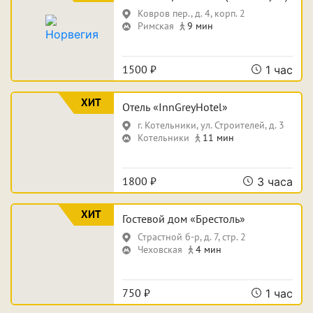
Свидание
Для новобрачных
Ковров пер., д. 4, корп. 2
Римская
9 мин
Поспать и отдохнуть
Фотосессия
Вечеринка
1500 ₽
1 час
ХИТ
Отель «InnGreyHotel»
Особенности
г. Котельники, ул. Строителей, д. 3
Котельники
11 мин
Собственная парковка
Кондиционер
1800 ₽
3 часа
Сауна
Джакузи
ХИТ
Гостевой дом «Брестоль»
Страстной б-р, д. 7, стр. 2
Чеховская
4 мин
Срок аренды
750 ₽
1 час