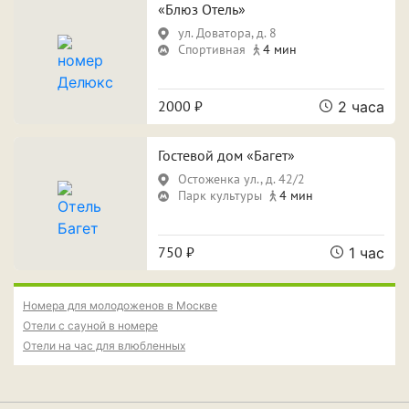
Свидание
Для новобрачных
«Блюз Отель»
ул. Доватора, д. 8
Поспать и отдохнуть
Фотосессия
Спортивная
4 мин
Вечеринка
2000 ₽
2 часа
Гостевой дом «Багет»
Особенности
Остоженка ул., д. 42/2
Парк культуры
4 мин
Собственная парковка
Кондиционер
Сауна
Джакузи
750 ₽
1 час
Номера для молодоженов в Москве
Отели с сауной в номере
Срок аренды
Отели на час для влюбленных