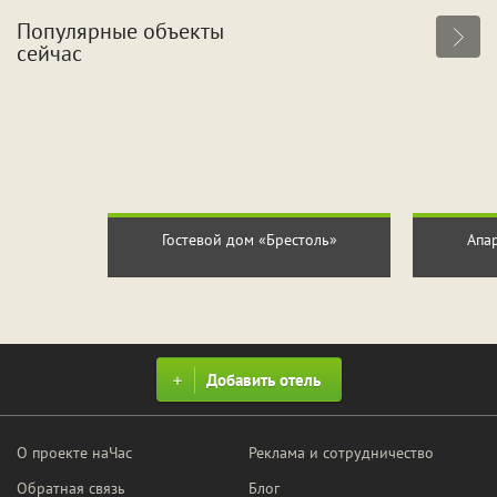
Популярные объекты
ПРИМЕНИТЬ ФИЛЬТРЫ
ЗАКРЫТЬ
сейчас
Гостевой дом «Брестоль»
Апар
Добавить отель
О проекте наЧас
Реклама и сотрудничество
Обратная связь
Блог