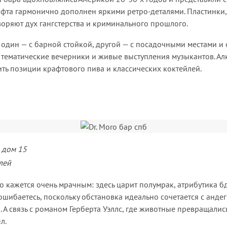
лофта гармонично дополнен яркими ретро-деталями. Пластинки
воряют дух гангстерства и криминального прошлого.
: один — с барной стойкой, другой — с посадочными местами и
 тематические вечерники и живые выступления музыкантов. А
ить позиции крафтового пива и классических коктейлей.
 дом 15
лей
то кажется очень мрачным: здесь царит полумрак, атрибутика 
 ошибаетесь, поскольку обстановка идеально сочетается с анде
 А связь с романом Герберта Уэллс, где животные превращалис
л.