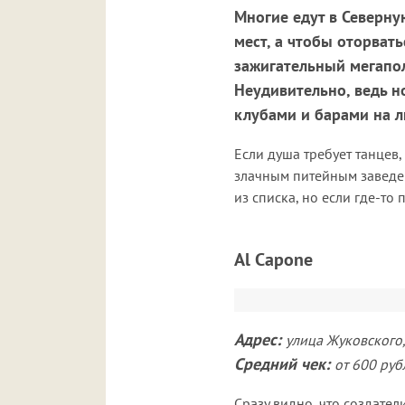
Многие едут в Северну
мест, а чтобы оторват
зажигательный мегапол
Неудивительно, ведь н
клубами и барами на л
Если душа требует танцев,
злачным питейным заведен
из списка, но если где-то
Al Capone
Адрес:
улица Жуковского,
Средний чек:
от 600 руб
Сразу видно, что создате