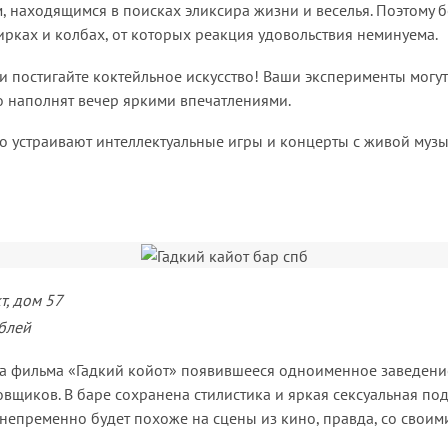
м, находящимся в поисках эликсира жизни и веселья. Поэтому 
рках и колбах, от которых реакция удовольствия неминуема.
 постигайте коктейльное искусство! Ваши эксперименты могу
но наполнят вечер яркими впечатлениями.
о устраивают интеллектуальные игры и концерты с живой муз
, дом 57
блей
а фильма «Гадкий койот» появившееся одноименное заведение
овщиков. В баре сохранена стилистика и яркая сексуальная под
непременно будет похоже на сцены из кино, правда, со свои