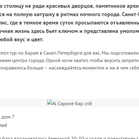
ю столицу не ради красивых дворцов, памятников арх
ься на полную катушку в ритмах ночного города. Санкт-
ис, где в темное время суток просыпаются отъявленн
очная жизнь здесь бьет ключом и представлена умоп
юбой вкус и цвет.
 этот тур по барам в Санкт-Петербурге для вас. Мы подготовил
иям центра города. Одной ночи хватит, чтобы вкусить запрет
 понравилось больше – наслаждайтесь моментом и ни в чем себе
 дом 7
лей
ли бара вдохновлялись Америкой 20-30-х годов и представили