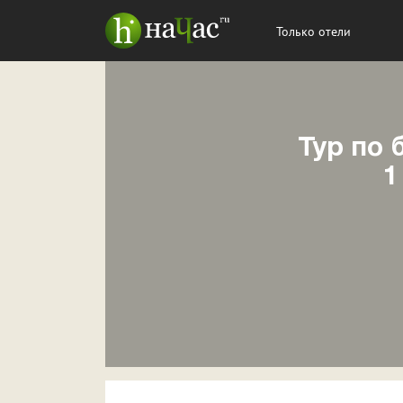
Только отели
Тур по 
1