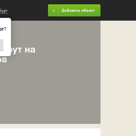
Добавить объект
бург
рг
?
ршрут на
ов