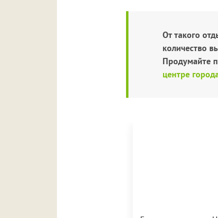
От такого отд
количество вы
Продумайте п
центре город