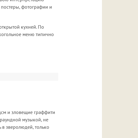
, постеры, фотографии и
 открытой кухней. По
лкогольное меню типично
бдсм и зловещие граффити
граундной музыкой, не
ь в зверолюдей, только