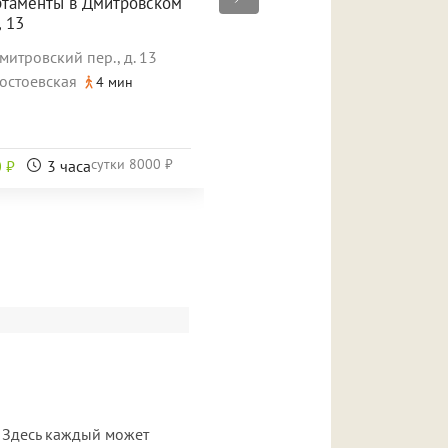
ртаменты в Дмитровском
Мини-отель «Версаль»
, 13
Санкт-Петербург, ул. Восстания, 
митровский пер., д. 13
Площадь Восстания
8 
остоевская
4 мин
сутки
8000 ₽
сутки
6500
 ₽
3 часа
1500 ₽
2 часа
. Здесь каждый может