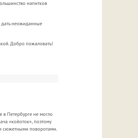
большинство напитков
т дать неожиданные
ыкой. Добро пожаловать!
 в Петербурге не могло
ача «койоток», поэтому
ми сюжетными поворотами.