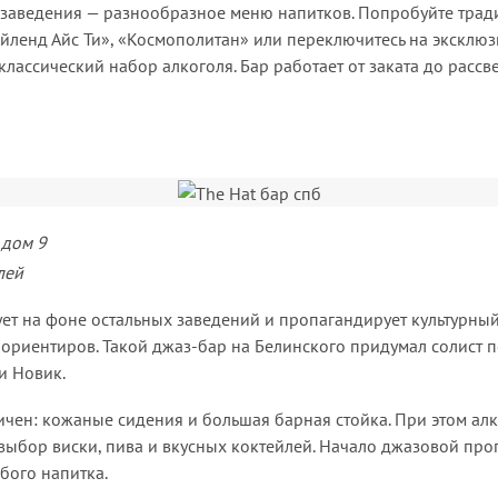
 заведения — разнообразное меню напитков. Попробуйте тра
Айленд Айс Ти», «Космополитан» или переключитесь на эксклю
 классический набор алкоголя. Бар работает от заката до рассве
 дом 9
лей
ует на фоне остальных заведений и пропагандирует культурный
 ориентиров. Такой джаз-бар на Белинского придумал солист 
ли Новик.
чен: кожаные сидения и большая барная стойка. При этом алк
ыбор виски, пива и вкусных коктейлей. Начало джазовой про
бого напитка.