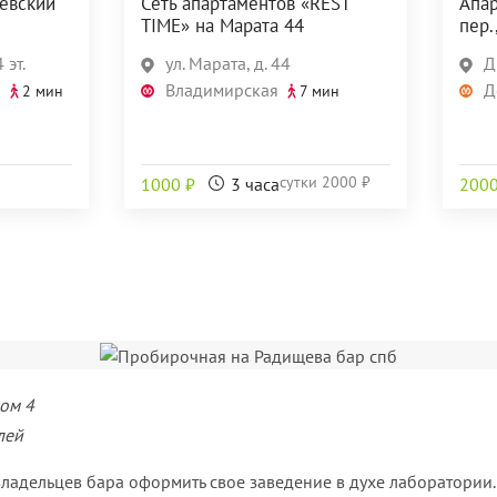
евский
Сеть апартаментов «REST
Апа
TIME» на Марата 44
пер.
 эт.
ул. Марата, д. 44
Д
я
Владимирская
Д
2 мин
7 мин
сутки
2000 ₽
1000 ₽
3 часа
2000
ом 4
лей
владельцев бара оформить свое заведение в духе лаборатории