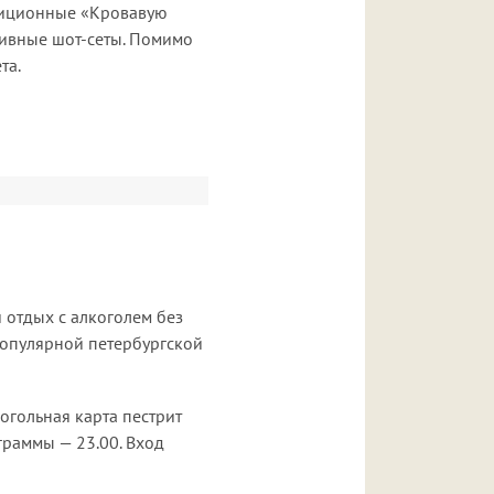
диционные «Кровавую
зивные шот-сеты. Помимо
та.
 отдых с алкоголем без
популярной петербургской
огольная карта пестрит
граммы — 23.00. Вход