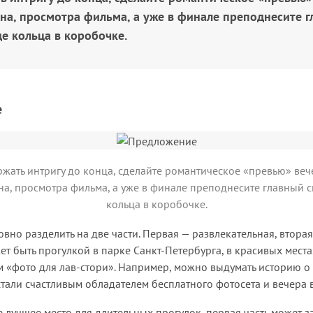
ина, просмотра фильма, а уже в финале преподнесите 
е кольца в коробочке.
е
жать интригу до конца, сделайте романтическое «превью» веч
на, просмотра фильма, а уже в финале преподнесите главный 
кольца в коробочке.
вно разделить на две части. Первая — развлекательная, втора
ет быть прогулкой в парке Санкт-Петербурга, в красивых местах
м «фото для лав-стори». Например, можно выдумать историю о
стали счастливым обладателем бесплатного фотосета и вечера 
 лучшее место для длительных прогулок, первая часть может за