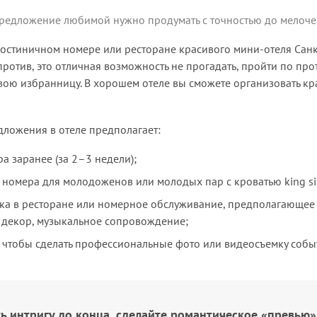
редложение любимой нужно продумать с точностью до мелоче
остиничном номере или ресторане красивого мини-отеля Санк
против, это отличная возможность не прогадать, пройти по пр
вою избранницу. В хорошем отеле вы сможете организовать кр
дложения в отеле предполагает:
 заранее (за 2–3 недели);
номера для молодоженов или молодых пар с кроватью king si
ка в ресторане или номерное обслуживание, предполагающее
 декор, музыкальное сопровождение;
 чтобы сделать профессиональные фото или видеосъемку собы
ь интригу до конца, сделайте романтическое «превью»