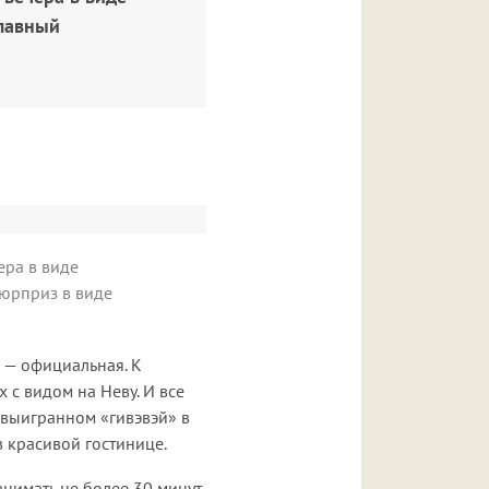
главный
ера в виде
сюрприз в виде
я — официальная. К
 с видом на Неву. И все
 выигранном «гивэвэй» в
в красивой гостинице.
нимать не более 30 минут,