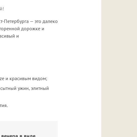
й!
т-Петербурга — это далеко
оторенной дорожке и
асивый и
ze и красивым видом;
 сытный ужин, элитный
тия.
 вечера в виде