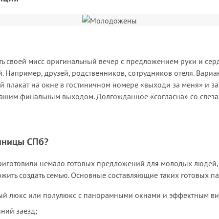
ть своей мисс оригинальный вечер с предложением руки и сердц
. Например, друзей, родственников, сотрудников отеля. Вариа
й плакат на окне в гостиничном номере «выходи за меня» и 
ашим финальным выходом. Долгожданное «согласна» со слезам
иницы СПб?
риготовили немало готовых предложений для молодых людей, 
жить создать семью. Основные составляющие таких готовых па
й люкс или полулюкс с панорамными окнами и эффектным ви
ний заезд;