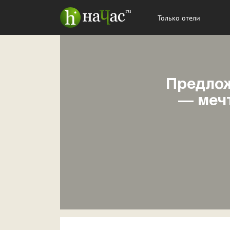
Только отели
Предлож
— мечт