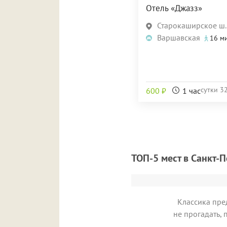
Отель «Джазз»
Старокаширское ш., д. 2,
Варшавская
16 м
сутки
3
600 ₽
1 час
ТОП-5 мест в Санкт-
Классика пре
не прогадать,