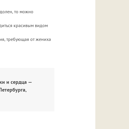
одолен, то можно
адиться красивым видом
ция, требующая от жениха
ки и сердца —
Петербурга,