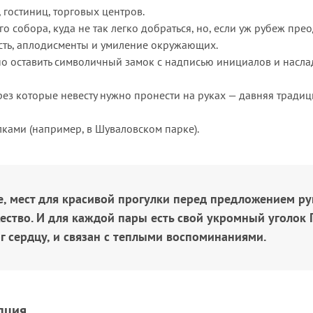
 гостиниц, торговых центров.
о собора, куда не так легко добраться, но, если уж рубеж пре
сть, аплодисменты и умиление окружающих.
жно оставить символичный замок с надписью инициалов и насл
ерез которые невесту нужно пронести на руках — давняя тради
лками (например, в Шуваловском парке).
е, мест для красивой прогулки перед предложением ру
ество. И для каждой пары есть свой укромный уголок 
г сердцу, и связан с теплыми воспоминаниями.
пция