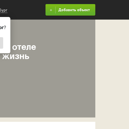
Добавить объект
бург
рг
?
ом отеле
в жизнь