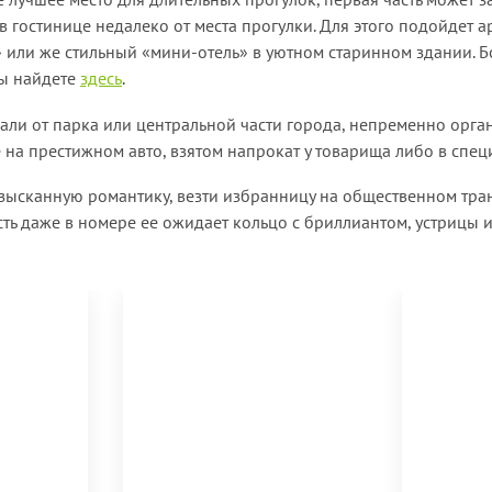
в гостинице недалеко от места прогулки. Для этого подойдет ар
» или же стильный «мини-отель» в уютном старинном здании.
вы найдете
здесь
.
дали от парка или центральной части города, непременно орга
е на престижном авто, взятом напрокат у товарища либо в сп
изысканную романтику, везти избранницу на общественном тран
сть даже в номере ее ожидает кольцо с бриллиантом, устрицы и