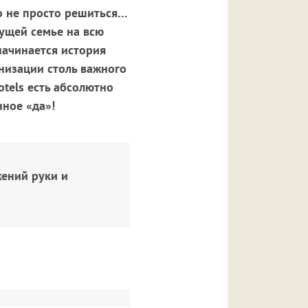
о не просто решиться…
дущей семье на всю
начинается история
низации столь важного
otels есть абсолютно
нное «да»!
жений руки и