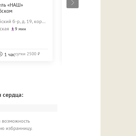
ель «НАШ»
Отель «Смоленка»
бском
ул. Беринга, д. 23, корп. 2, лит. А, пом. 30Н
кий б-р, д. 19, корп. 1
Приморская
12 мин
ская
9 мин
сутки
2500 ₽
сутки
2000 ₽
1 час
2000 ₽
На сутки
 сердца:
я возможность
ою избранницу.