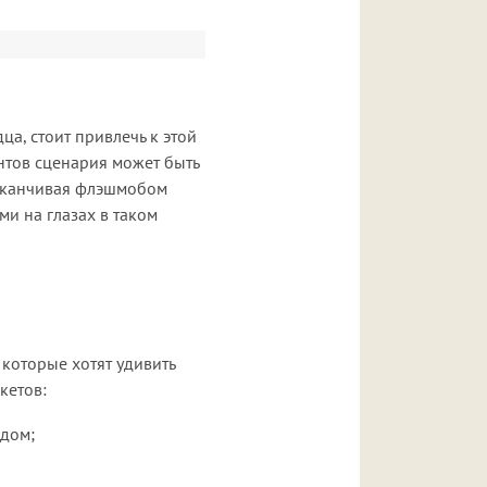
а, стоит привлечь к этой
нтов сценария может быть
заканчивая флэшмобом
и на глазах в таком
которые хотят удивить
кетов:
дом;