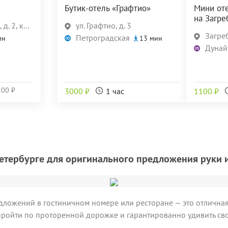
Бутик-отель «Графтио»
Мини от
на Загре
 корп. 4
ул. Графтио, д. 3
Загребс
Петроградская
ин
13 мин
Дунай
200 ₽
3000 ₽
1 час
1100 ₽
Петербурге для оригинального предложения руки и
дложений в гостиничном номере или ресторане — это отлична
 пройти по проторенной дорожке и гарантированно удивить св