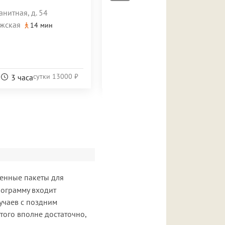
ранитная, д. 54
1-й Красногвардейский пр., д. 21, стр. 1
жская
Москва-Сити
14 мин
3 мин
сутки
21450
21450 ₽
На
₽
сутки
13000 ₽
3 часа
сутки
енные пакеты для
рограмму входит
учаев с поздним
того вполне достаточно,