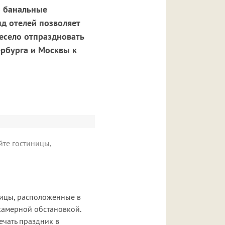
о банальные
д отелей позволяет
есело отпраздновать
ербурга и Москвы к
йте гостиницы,
ницы, расположенные в
 камерной обстановкой.
ечать праздник в