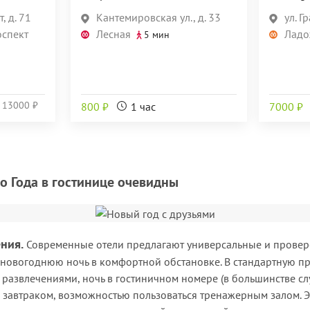
, д. 71
Кантемировская ул., д. 33
ул. Г
оспект
Лесная
Ладо
5 мин
и
13000 ₽
800 ₽
1 час
7000 ₽
 Года в гостинице очевидны
ения.
Современные отели предлагают универсальные и провер
новогоднюю ночь в комфортной обстановке. В стандартную п
развлечениями, ночь в гостиничном номере (в большинстве сл
, завтраком, возможностью пользоваться тренажерным залом. Э