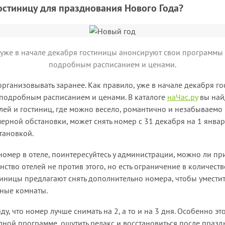
остиницу для празднования Нового Года?
 уже в начале декабря гостиницы анонсируют свои программы 
подробным расписанием и ценами.
рганизовывать заранее. Как правило, уже в начале декабря г
 подробным расписанием и ценами. В каталоге
наЧас.ру
вы най
лей и гостиниц, где можно весело, романтично и незабываем
амерной обстановки, может снять номер с 31 декабря на 1 январ
тановкой.
омер в отеле, поинтересуйтесь у администрации, можно ли при
тво отелей не против этого, но есть ограничение в количеств
стиницы предлагают снять дополнительно номера, чтобы уместит
дные комнаты.
ду, что номер лучше снимать на 2, а то и на 3 дня. Особенно эт
олной программе, ощутить релакс и восстановиться после празд