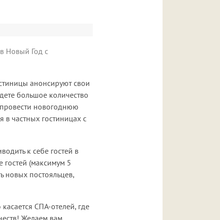
в Новый Год с
остиницы анонсируют свои
дете большое количество
о провести новогоднюю
я в частных гостиницах с
водить к себе гостей в
е гостей (максимум 5
ь новых постояльцев,
о касается СПА-отелей, где
неств! Желаем вам