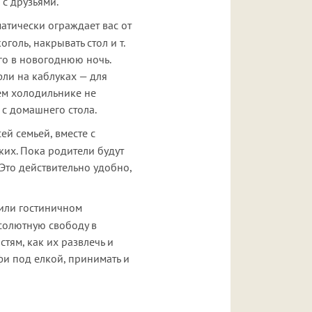
с друзьями.
матически ограждает вас от
оль, накрывать стол и т.
его в новогоднюю ночь.
фли на каблуках — для
шем холодильнике не
с домашнего стола.
ей семьей, вместе с
их. Пока родители будут
 Это действительно удобно,
 или гостиничном
бсолютную свободу в
стям, как их развлечь и
лфи под елкой, принимать и