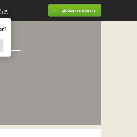
Добавить объект
бург
рг
?
еля —