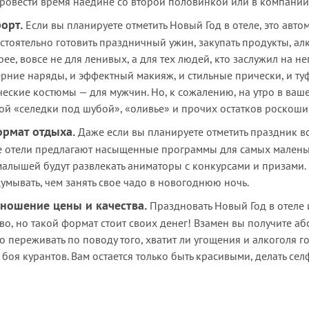
ровести время наедине со второй половинкой или в компании 
орт.
Если вы планируете отметить Новый Год в отеле, это авто
тоятельно готовить праздничный ужин, закупать продукты, алког
орее, вовсе не для ленивых, а для тех людей, кто заслужил на н
ерние наряды, и эффектный макияж, и стильные прически, и ту
ические костюмы — для мужчин. Но, к сожалению, на утро в ва
й «селедки под шубой», «оливье» и прочих остатков роскоши 
ормат отдыха.
Даже если вы планируете отметить праздник вс
е отели предлагают насыщенные программы для самых маленьк
 малышей будут развлекать аниматоры с конкурсами и призами.
умывать, чем занять свое чадо в новогоднюю ночь.
ношение цены и качества.
Праздновать Новый Год в отеле
о, но такой формат стоит своих денег! Взамен вы получите а
 переживать по поводу того, хватит ли угощения и алкоголя го
 боя курантов. Вам остается только быть красивыми, делать се