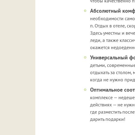
чтобы качественно п
Абсолютный комф
необходимости самос
п. Отдых в отеле, ск
Здесь уместны и веч
леди, а также класс
окажется недоеденно
Универсальный ф
детьми, современны
отдыхать за столом,
когда не нужно прид
Оптимальное соот
комплексе — недешев
действиях — не нужно
где разместить после
дарить подарки!