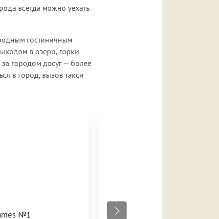
орода всегда можно уехать
городным гостиничным
выходом в озеро, горки
 за городом досуг — более
ся в город, вызов такси
games №1
SKY STUDIO (ДЕРЗКИЙ)