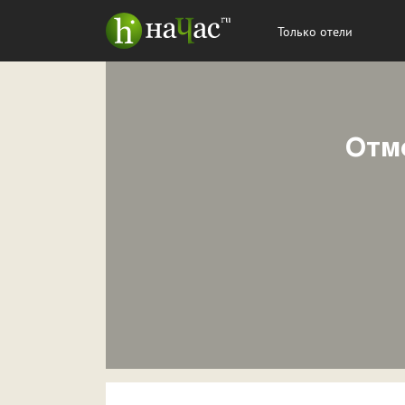
Только отели
Отме