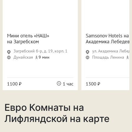
Мини отель «НАШ»
Samsonov Hotels на
на Загребском
Академика Лебедева
Загребский б-р, д. 19, корп. 1
​ул. Академика Лебеде
Дунайская
9 мин
Площадь Ленина
1
1100 ₽
1 час
1300 ₽
Евро Комнаты на
Лифляндской на карте