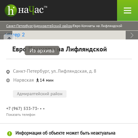
Санкт-Петербург
Адмиралтейский район
Евро Комнаты на Лифляндской
Евро Комнаты на Лифляндской
Из архива
Санкт-Петербург, ул. Лифляндская, д. 8
Нарвская
14 мин
Адмиралтейский район
+7 (967) 533-73- • •
Показать телефон
Информация об объекте может быть неактуальна