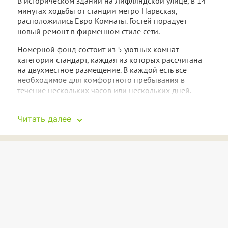
В историческом здании на Лифляндской улице, в 14
минутах ходьбы от станции метро Нарвская,
расположились Евро Комнаты. Гостей порадует
новый ремонт в фирменном стиле сети.
Номерной фонд состоит из 5 уютных комнат
категории стандарт, каждая из которых рассчитана
на двухместное размещение. В каждой есть все
необходимое для комфортного пребывания в
течение нескольких часов или нескольких дней.
Здесь есть двуспальная кровать с тумбой, вешалка
для одежды, широкоугольная тв-панель и мини-
Читать далее
кухня (с посудой, небольшим холодильником,
микроволновой печью, индукционной плитой и
мойкой). Индивидуальный санузел позволит принять
душ, высушить волосы и даже постирать в стиральной
машине вещи.
В стоимость проживания включены косметические
принадлежности, смена постельного белья и
комплект полотенец.
Для гостей Евро Комнат доступ к сети Wi-Fi