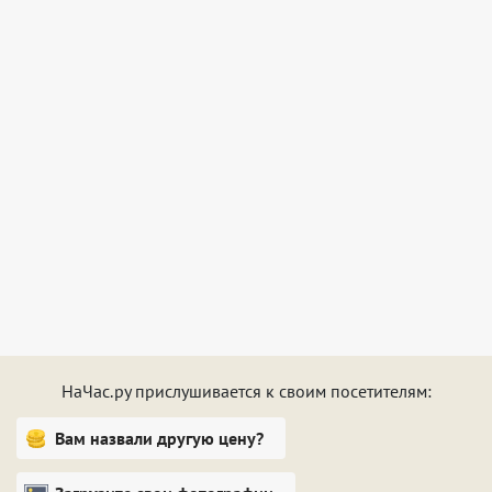
отдельные кровати, спутниковое телевидение и
Wi-Fi
, а также индивидуальный санузел с душевой
кабиной.
По утрам нашим гостям предлагается домашний
завтрак, входящий в стоимость номера. Вы сможете
выбрать на свой вкус каши или омлет, сырники,
блины, вареные сосиски, салаты и различную
выпечку от
шеф-повара
, йогурты и свежие фрукты.
Так же для вас приготовлены соки, чай и кофе.
С любыми вопросами вы можете обратиться к
нашему обученному и внимательному персоналу,
который постарается удовлетвориться все ваши
пожелания: вызвать такси, организовать экскурсию
или посоветовать хороший ресторан в городе.
НаЧас.ру прислушивается к своим посетителям:
Вам назвали другую цену?