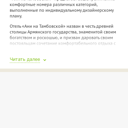
комфортные номера различных категорий,
выполненные по индивидуальному дизайнерскому
плану.
Отель «Ани на Тамбовской» назван в честь древней
столицы Армянского государства, знаменитой своим
богатством и роскошью, и призван даровать своим
постояльцам сочетание комфортабельного отдыха с
современным уровнем обслуживания.
Наши гости могут остановиться у нас, как на
Читать далее
несколько часов, так и задержаться на неделю, чтобы
осмотреть все достопримечательности Петербурга,
расположенные в пешей доступности от нашего
отеля.
Отель расположен в старинном здании, благодаря
которому комнаты очень просторны. Все номера
отеля отремонтированы в соответствии с
дизайнерскими эскизами и защищены
звукоизоляцией.
В каждом номере есть двуспальная кровать или две