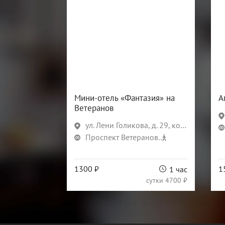
Мини-отель «Фантазия» на
А
Ветеранов
ул. Лени Голикова, д. 29, корп. 8
Проспект Ветеранов
22 мин
1300 ₽
1
1 час
сутки
4700 ₽