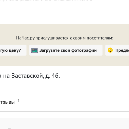
ая мягкая кровать, а также – телевизор. В квартире
динение wi-fi. Это позволяет не отрываться от
вязан с глобальной информационной сетью.
ми приборами, которые позволяют обойтись без
 питания. В наличии стиральная машина,
НаЧас.ру прислушивается к своим посетителям:
кий чайник. Для хранения продуктов и напитков
угую цену?
Загрузите свои фотографии
Предл
мещена с санузлом. Это большое помещение,
ическими устройствами и приспособлениями.
на Заставской, д. 46,
емяпрепровождения:
1
отзывы
;
ной;