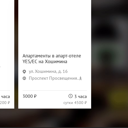
Апартаменты в апарт-отеле
Мини-отел
YES/ЕС на Хошимина
Просвеще
А
ул. Хошимина, д. 16
ул. Композ
Проспект Просвещения
Проспек
8 мин
3000 ₽
1500 ₽
 часа
3 часа
200 ₽
сутки
4500 ₽