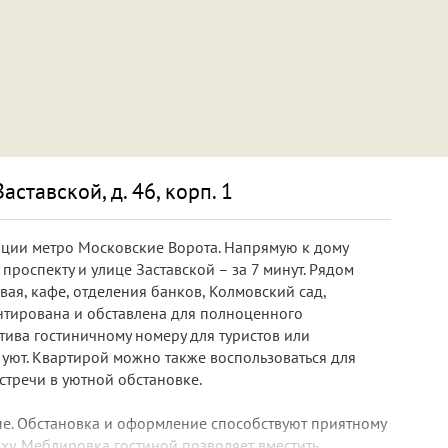
ставской, д. 46, корп. 1
нции метро Московские Ворота. Напрямую к дому
проспекту и улице Заставской – за 7 минут. Рядом
вая, кафе, отделения банков, Колмовский сад,
нтирована и обставлена для полноценного
тива гостиничному номеру для туристов или
ют. Квартирой можно также воспользоваться для
тречи в уютной обстановке.
. Обстановка и оформление способствуют приятному
у. Меблировка гостиной позволяет вместить