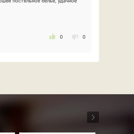
ошее постельное белье, удачное
0
0