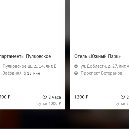
партаменты Пулковское
Отель «Южный Парк»
Пулковское ш., д. 14, лит. Е
ул. Доблести, д. 27, лит. 
Звёздная
Проспект Ветеранов
18 мин
500 ₽
1200 ₽
2 часа
2
сутки
4000 ₽
сутки
2