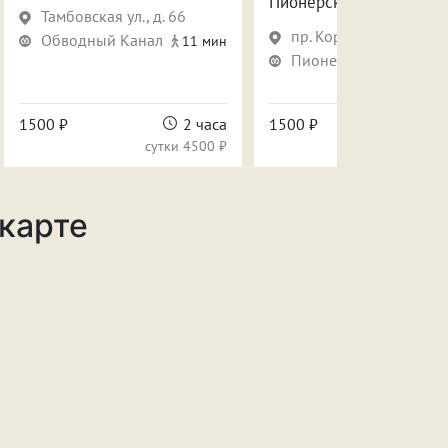
Пионерской
Тамбовская ул., д. 66
пр. Королева, д. 7
Обводный Канал
11 мин
Пионерская
н
14 мин
1500 ₽
2 часа
1500 ₽
сутки
4500 ₽
сутки
 карте