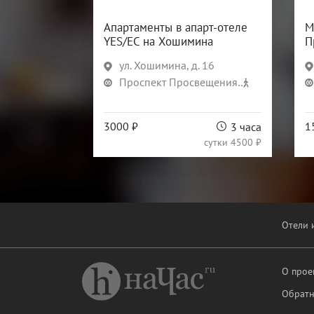
Апартаменты в апарт-отеле
М
YES/ЕС на Хошимина
П
ул. Хошимина, д. 16
Проспект Просвещения
8 мин
3000 ₽
1
3 часа
сутки
4500 ₽
Отели 
О прое
Обратн