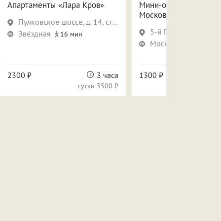
Апартаменты «Лара Кров»
Мини-отель «Фантази
Московской
Пулковское шоссе, д. 14, стр. 6
5-й Предпортовый пр., д. 12,
Звёздная
16 мин
Московская
30 ми
2300 ₽
3 часа
1300 ₽
сутки
3500 ₽
сут