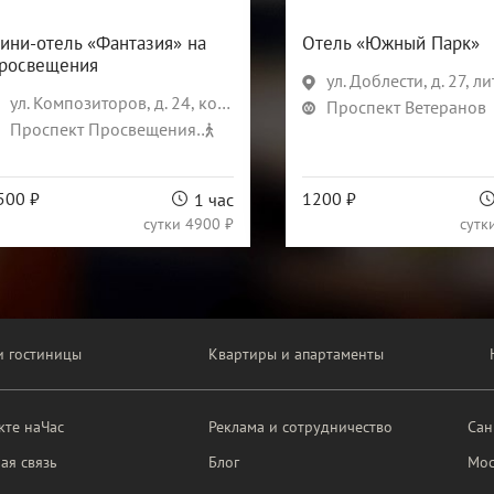
ини-отель «Фантазия» на
Отель «Южный Парк»
росвещения
ул. Доблести, д. 27, лит
ул. Композиторов, д. 24, корп. 1
Проспект Ветеранов
Проспект Просвещения
22 мин
500 ₽
1200 ₽
1 час
сутки
4900 ₽
сутк
и гостиницы
Квартиры и апартаменты
кте наЧас
Реклама и сотрудничество
Сан
ая связь
Блог
Мос