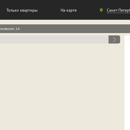
Санкт-
Только квартиры
На карте
Санкт-Петер
Петербург
лковском, 14
Москва