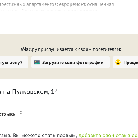
 престижных апартаментов: евроремонт, оснащенная
й санузел. Это идеальное место комфортного
нкой: вечером небо освещают звезды и пролетающие
 Так приятно после самостоятельно приготовленного
м на Пулковский парк, а затем отдохнуть на большой
НаЧас.ру прислушивается к своим посетителям:
посмотреть фильм на большом экране — доступен Wi-
угую цену?
Загрузите свои фотографии
Предл
фильтром для воды, чайником, посудой, плитой,
редствами для личной гигиены и феном. Кроме того, в
можете повесить свою одежду, а если она успела
ходит в стоимость апартаментов и предоставляется
 на Пулковском, 14
0
 отзывы
отзыв. Вы можете стать первым,
добавьте свой отзыв се