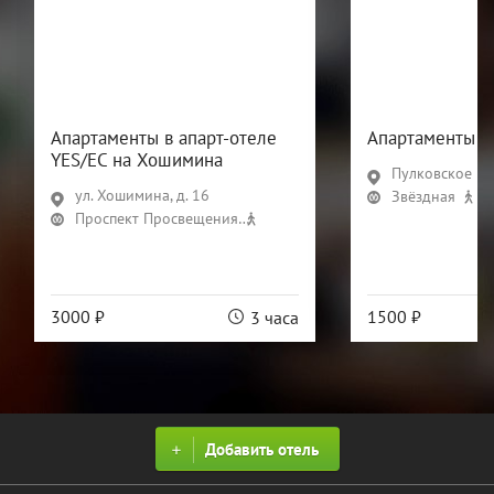
Апартаменты в апарт-отеле
Апартаменты П
YES/ЕС на Хошимина
Пулковское ш., 
ул. Хошимина, д. 16
Звёздная
18
Проспект Просвещения
8 мин
3000 ₽
1500 ₽
3 часа
Добавить отель