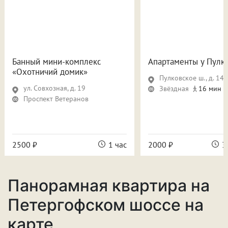
Банный мини-комплекс
Апартаменты у Пулк
«Охотничий домик»
Пулковское ш., д. 14, 
ул. Совхозная, д. 19
Звёздная
16 мин
Проспект Ветеранов
2500 ₽
1 час
2000 ₽
3
Панорамная квартира на
Петергофском шоссе на
карте