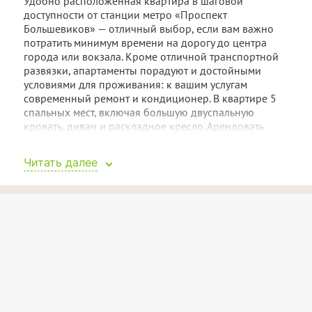
Удобно расположенная квартира в шаговой
доступности от станции метро «Проспект
Большевиков» — отличный выбор, если вам важно
потратить минимум времени на дорогу до центра
города или вокзала. Кроме отличной транспортной
развязки, апартаменты порадуют и достойными
условиями для проживания: к вашим услугам
современный ремонт и кондиционер. В квартире 5
спальных мест, включая большую двуспальную
кровать, диван и раскладное кресло. Арендовать
квартиру вы сможете на то время, которое
устраивает вас, экономя тем самым собственное
Читать далее
время и финансы.