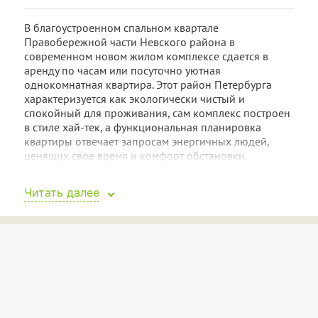
В благоустроенном спальном квартале
Правобережной части Невского района в
современном новом жилом комплексе сдается в
аренду по часам или посуточно уютная
однокомнатная квартира. Этот район Петербурга
характеризуется как экологически чистый и
спокойный для проживания, сам комплекс построен
в стиле хай-тек, а функциональная планировка
квартиры отвечает запросам энергичных людей,
ценящих свое время и комфорт обстановки.
Район, в котором расположен дом, отличается
Читать далее
удобным транспортным сообщением и развитой
инфраструктурой. В непосредственной близости
находится выезд на КАД, Ледовый дворец, парковая
зона, торговый комплекс «Лондон Мол»
супермаркеты «Лента» и «Карусель», кафе и
рестораны, на первом этаже дома вы найдете
множество мини супермаркетов. Ходят автобусы до
магазинов MEGA и IKEA.