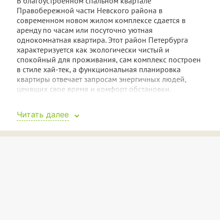
В благоустроенном спальном квартале
Правобережной части Невского района в
современном новом жилом комплексе сдается в
аренду по часам или посуточно уютная
однокомнатная квартира. Этот район Петербурга
характеризуется как экологически чистый и
спокойный для проживания, сам комплекс построен
в стиле хай-тек, а функциональная планировка
квартиры отвечает запросам энергичных людей,
ценящих свое время и комфорт обстановки.
Район, в котором стоит дом, отличается удобным
Читать далее
транспортным сообщением и развитой
инфраструктурой. В непосредственной близости
находится выезд на КАД, Ледовый дворец, парковая
зона, универсам «Невский», продуктовые магазины,
кафе и рестораны, а на первом этаже дома вы
найдете супермаркет «Верный». Ходят автобусы до
магазинов МЕГА и IKEA.
Вам потребуется всего 15 минут езды, чтобы
добраться до станции метро «Площадь Александра
Невского» и 20 минут, чтобы доехать до центра