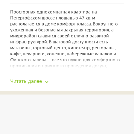
Просторная однокомнатная квартира на
Петергофском шоссе площадью 47 кв. м
располагается в доме комфорт-класса. Вокруг него
ухоженная и безопасная закрытая территория, а
микрорайон славится своей отлично развитой
инфраструктурой. В шаговой доступности есть
магазины, торговый центр, кинотеатр, рестораны,
кафе, пекарни и, конечно, набережные каналов и
Финского залива — все что нужно для комфортного
проживания и приятного проведения досуга,
неспешных прогулок и романтичного отдыха.
Читать далее
Комната в квартире большая, совмещает спальню и
гостиную: здесь стоит двуспальная кровать и диван
для отдыха, вместительная стенка с телевизором.
Кровать застелена новым постельным бельем.
Санузел совмещенный и очень просторный: в нем
даже есть окно. Гости смогут помыться в душевой
кабине, постирать одежду в стиральной машине,
высушить волосы феном. Комплекты мягких