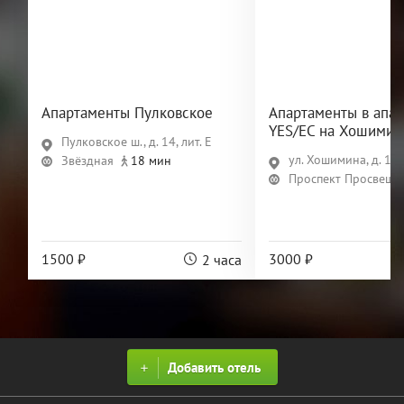
Апартаменты Пулковское
Апартаменты в апар
YES/ЕС на Хошимин
Пулковское ш., д. 14, лит. Е
ул. Хошимина, д. 16
Звёздная
18 мин
Проспект Просвеще
1500 ₽
3000 ₽
2 часа
Добавить отель