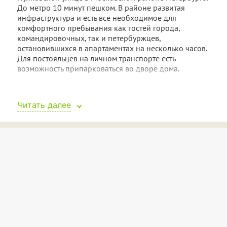
До метро 10 минут пешком. В районе развитая
инфраструктура и есть все необходимое для
комфортного пребывания как гостей города,
командировочных, так и петербуржцев,
остановившихся в апартаментах на несколько часов.
Для постояльцев на личном транспорте есть
возможность припарковаться во дворе дома.
В распоряжении гостей просторная комната,
совмещающая спальную и гостиную зоны. У окна
Читать далее
установлена двуспальная кровать и телевизор на
тумбе. В гостиной части комнаты — большой диван и
два кресла. Есть выход на балкон.
Арка ведет из комнаты в кухню, где есть
необходимая техника и посуда для готовки и
сервировки стола. Холодильник, микроволновая
печь, электрический чайник, мойка, варочная панель
и вытяжка позволят приготовить любимые блюда.
Рядом стоит небольшой обеденный стол.
Санузел совмещенный. Гости смогут принять душ и
ванну, постирать одежду, высушить волосы феном.