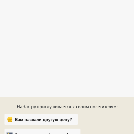
Утюг также имеется.
Доступ к сети Wi-Fi предоставляется при заселении.
По запросу и за отдельную плату можно оформить
отчетные документы.
НаЧас.ру прислушивается к своим посетителям:
Вам назвали другую цену?