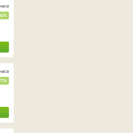
часа
46%
часа
37%