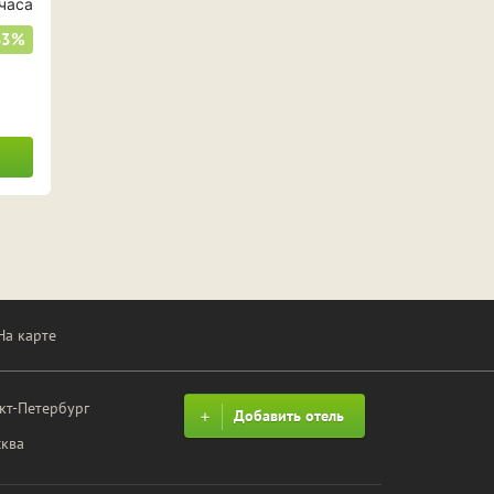
часа
33%
На карте
кт-Петербург
Добавить отель
ква