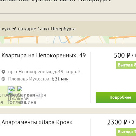
спать и отдохнуть
Фотосессия
бственная парковка
Кондиционер
Саун
 кухней на карте Санкт-Петербурга
а двое суток
На трое суток
1 ча
 часа
4 часа
5 ча
500 ₽
Квартира на Непокоренных, 49
/
1
 часов
8 часов
Выгода 
9 ча
пр-т Непокорённых, д. 49, корп. 2
а ночь
На сутки
Площадь Мужества
21 мин
Удобства
+8
Подробнее
2300 ₽
Апартаменты «Лара Кров»
/
3 
Выгода 