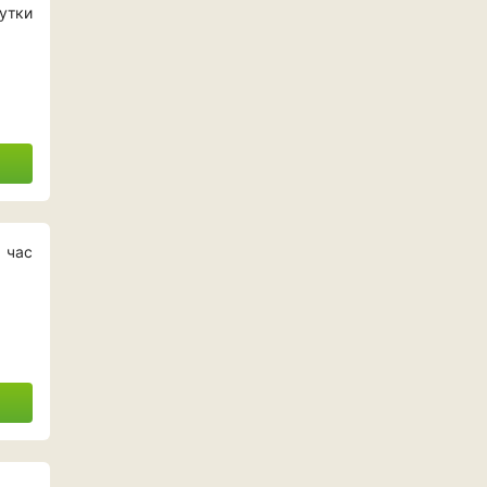
утки
 час