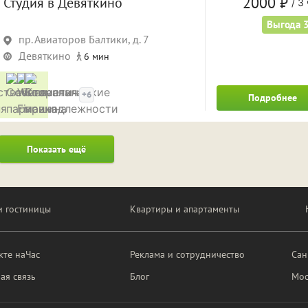
2000 ₽
Студия в Девяткино
/
3 
Выгода 
пр. Авиаторов Балтики, д. 7
Девяткино
6 мин
Удобства
+6
Подробнее
Показать ещё
и гостиницы
Квартиры и апартаменты
кте наЧас
Реклама и сотрудничество
Сан
ая связь
Блог
Мос