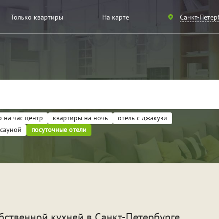
Санкт-
Только квартиры
На карте
Санкт-Петер
Петербург
Москва
 на час центр
квартиры на ночь
отель с джакузи
 сауной
посуточные отели
артиры
ели
идание
Для новобрачных
Вече
обственной кухней
в Санкт-Петербурге