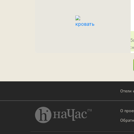
Отели 
О прое
Обратн