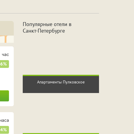
а
Джакузи
Популярные отели в
Санкт
-Петербурге
с
2 часа
сов
6 часов
 час
86%
сов
10 часов
Апартаменты Пулковское
часа
34%