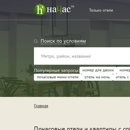
Только отели
Поиск по условиям
Популярные запросы:
номер для двоих
номер
почасовые мини-отели
отель на ночь
отель с
Тип
Кв
Главная
От
Поводы
Св
Почасовые отели и квартиры с с