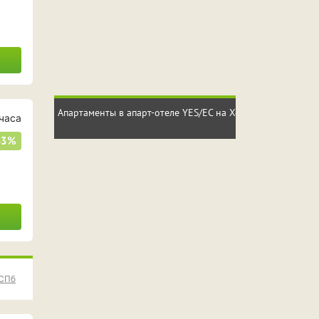
Апартаменты в апарт-отеле YES/ЕС на Хошимина
часа
33%
 СПб