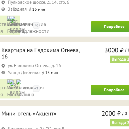
Пулковское шоссе, д. 14, стр. 6
Звёздная
16 мин
Удобства
+6
Подробнее
3000 ₽
Квартира на Евдокима Огнева,
/
1
16
Выгода 
ул. Евдокима Огнева, д. 16
Улица Дыбенко
15 мин
Удобства
+7
Подробнее
2000 ₽
Мини-отель «Акцент»
/
3 
Выгода 
Киевская ул., д. 24/22, лит. Б